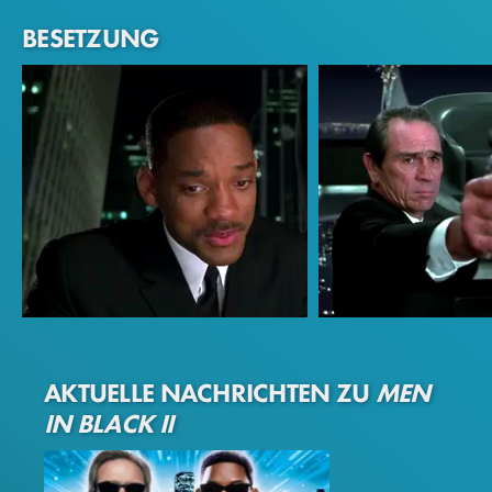
BESETZUNG
Will Smith
Tommy Lee Jones
AKTUELLE NACHRICHTEN ZU
MEN
Jay
Kay
IN BLACK II