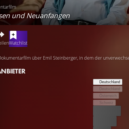
ntarfilm
sen und Neuanfangen
eilen
Watchlist
kumentarfilm über Emil Steinberger, in dem der unverwechsel
ANBIETER
Deutschland
Deutschland
Österreich
Schweiz
Bester Preis
Kostenlos