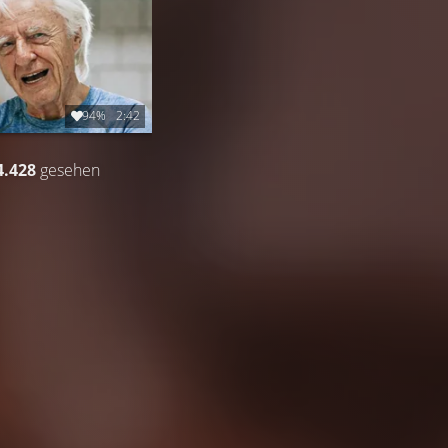
94%
2:42
4.428
gesehen