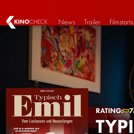
News
Trailer
Filmstarts
KINO
CHECK
RATING:
7
TYP