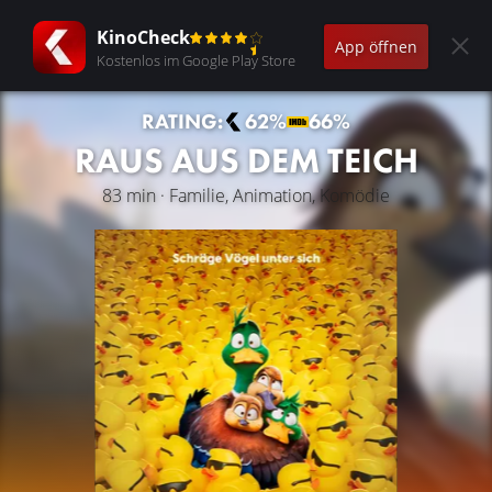
KinoCheck
App öffnen
Kostenlos im Google Play Store
RATING:
62%
66%
RAUS AUS DEM TEICH
83 min · Familie, Animation, Komödie