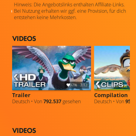
Hinweis: Die Angebotslinks enthalten Affiliate-Links.
Bei Nutzung erhalten wir ggf. eine Provision, für dich
entstehen keine Mehrkosten.
VIDEOS
97%
3:13
Trailer
Compilation
Deutsch • Von
792.537
gesehen
Deutsch • Von
959.
VIDEOS