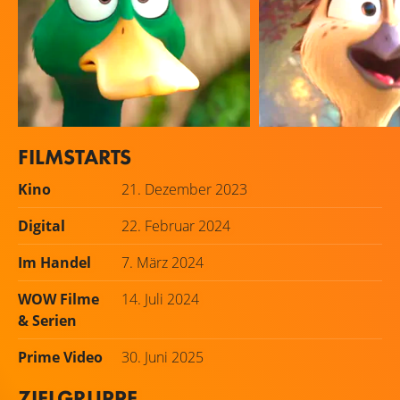
FILMSTARTS
Kumail Nanjiani
Elizabeth Banks
Kino
21. Dezember 2023
Mack (voice)
Pam (voice)
Digital
22. Februar 2024
Im Handel
7. März 2024
WOW Filme
14. Juli 2024
& Serien
Prime Video
30. Juni 2025
ZIELGRUPPE