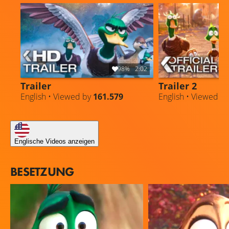
98%
2:02
Trailer
Trailer 2
English • Viewed by
161.579
English • Viewed b
Englische Videos anzeigen
BESETZUNG