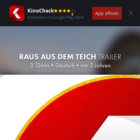
KinoCheck
App öffnen
Kostenlos im Google Play Store
RAUS AUS DEM TEICH
TRAILER
3:13min
•
Deutsch
•
vor 3 Jahren