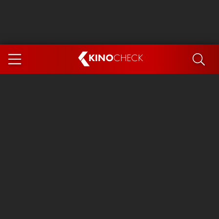
KINO
CHECK
App
DEMNÄCHST IM KINO
Steckerlfischfiasko
Ice Cream Man
Das Ende der Sterne
Exit 8
You, Me & Italy
Marsupilami