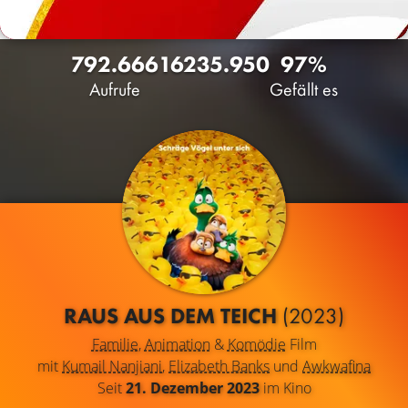
792.666
162
35.950
97%
Aufrufe
Gefällt es
RAUS AUS DEM TEICH
(2023)
Familie
,
Animation
&
Komödie
Film
mit
Kumail Nanjiani
,
Elizabeth Banks
und
Awkwafina
Seit
21. Dezember 2023
im Kino