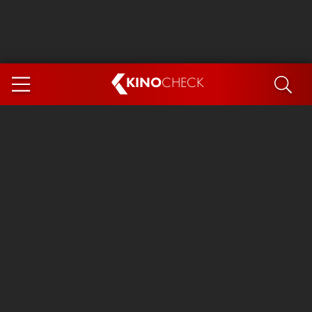
KINO
CHECK
App
DEMNÄCHST IM KINO
Steckerlfischfiasko
Ice Cream Man
Das Ende der Sterne
Exit 8
You, Me & Italy
Marsupilami