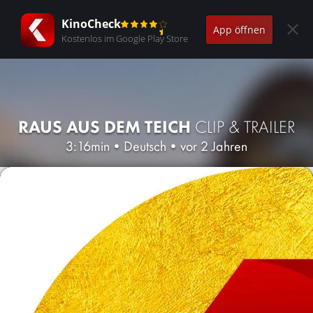
KinoCheck
App öffnen
Kostenlos im Google Play Store
RAUS AUS DEM TEICH
CLIP & TRAILER
3:16min
•
Deutsch
•
vor 2 Jahren