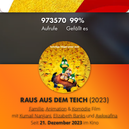
9735
70
99%
Aufrufe
Gefällt es
RAUS AUS DEM TEICH
(2023)
Familie
,
Animation
&
Komödie
Film
mit
Kumail Nanjiani
,
Elizabeth Banks
und
Awkwafina
Seit
21. Dezember 2023
im Kino