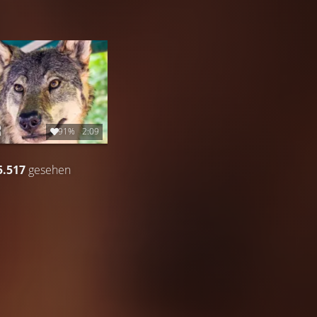
91%
2:09
5.517
gesehen