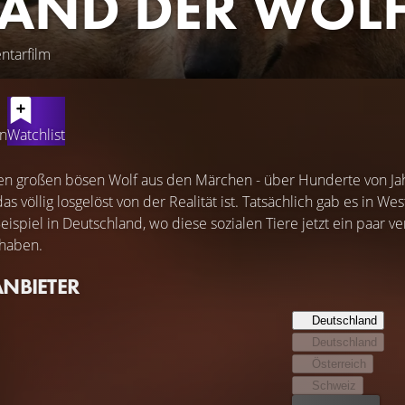
LAND DER WÖL
ntarfilm
en
Watchlist
en großen bösen Wolf aus den Märchen - über Hunderte von Jah
s völlig losgelöst von der Realität ist. Tatsächlich gab es in W
eispiel in Deutschland, wo diese sozialen Tiere jetzt ein paar
 haben.
ANBIETER
Deutschland
Deutschland
Österreich
Schweiz