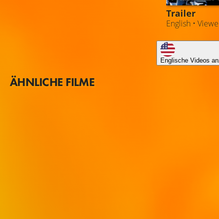
Trailer
English • View
Englische Videos an
ÄHNLICHE FILME