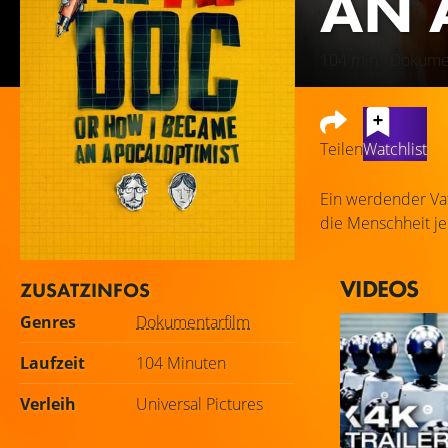
AN 
104 min · Dokume
Teilen
Watchlist
Ein werdender Vat
die Menschheit je
VIDEOS
ZUSATZINFOS
Genres
Dokumentarfilm
Laufzeit
104 Minuten
Verleih
Universal Pictures