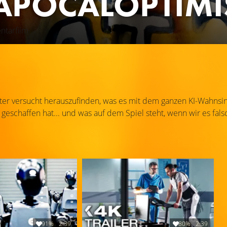
APOCALOPTIMI
ntarfilm
er versucht herauszufinden, was es mit dem ganzen KI-Wahnsinn 
 geschaffen hat... und was auf dem Spiel steht, wenn wir es fal
91%
2:39
80%
2:39