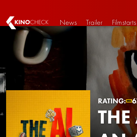
News
Trailer
Filmstarts
KINO
CHECK
RATING:
6
THE