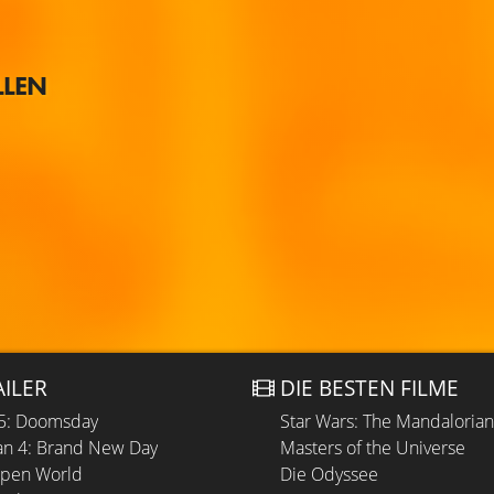
LLEN
AILER
DIE BESTEN FILME
 5: Doomsday
Star Wars: The Mandaloria
n 4: Brand New Day
Masters of the Universe
Open World
Die Odyssee