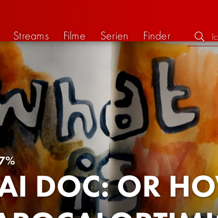
Streams
Filme
Serien
Finder
7%
 AI DOC: OR H