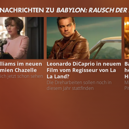
Brad Pitt
 NACHRICHTEN ZU
BABYLON: RAUSCH DER 
Jack Conrad
ZELLE
LEONARDO DICAPRIO
N
lliams im neuen
Leonardo DiCaprio in neuem
B
amien Chazelle
Film vom Regisseur von La
h
La Land?
H
ich jetzt schon sehen
Die Dreharbeiten sollen noch in
Mi
diesem Jahr stattfinden
Pi