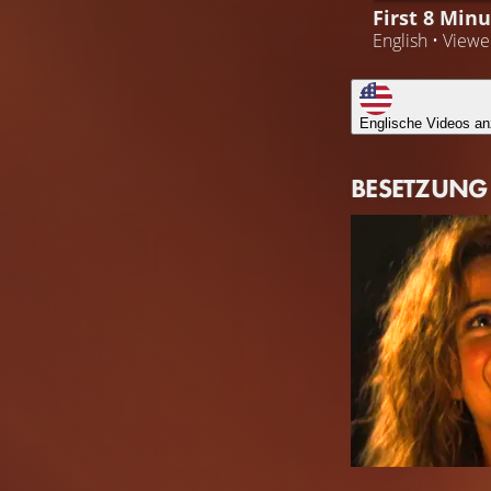
First 8 Min
English • View
Englische Videos an
BESETZUNG