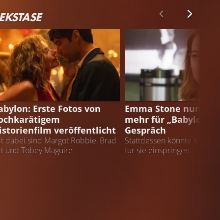
EKSTASE
EWS
NEWS
abylon: Erste Fotos von
Emma Stone nun nic
ochkarätigem
mehr für „Babylon“ 
istorienfilm veröffentlicht
Gespräch
t dabei sind Margot Robbie, Brad
Stattdessen könnte Margot
tt und Tobey Maguire
für sie einspringen