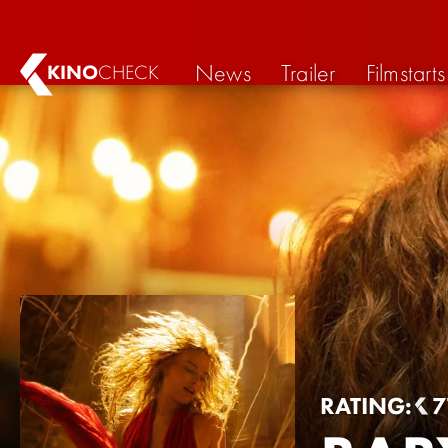
News
Trailer
Filmstarts
KINO
CHECK
RATING:
7