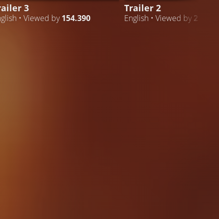
railer 3
Trailer 2
glish • Viewed by
154.390
English • Viewed by
21.212