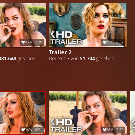
95%
2:38
95%
2:37
Trailer 2
381.648
gesehen
Deutsch • Von
51.704
gesehen
94%
8:21
96%
2:33