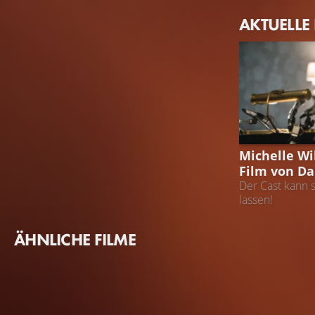
Margot Robbie
AKTUELLE
Nellie LaRoy
DAMIEN CHA
Michelle Wi
Film von D
Der Cast kann s
lassen!
ÄHNLICHE FILME