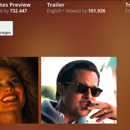
utes Preview
Trailer
T
ed by
732.447
English • Viewed by
101.926
En
zeigen