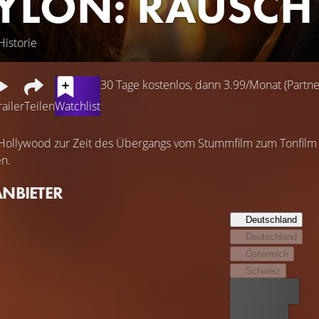
YLON: RAUSCH 
Historie
30 Tage kostenlos, dann 3.99/Monat (Partner
railer
Teilen
Watchlist
n Hollywood zur Zeit des Übergangs vom Stummfilm zum Tonfilm 
en.
ANBIETER
Deutschland
Deutschland
Österreich
Schweiz
Bester Preis
Kostenlos