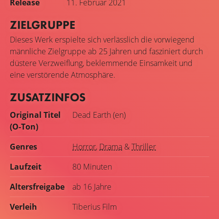
Release
11. Februar 2021
ZIELGRUPPE
Dieses Werk erspielte sich verlässlich die vorwiegend
männliche Zielgruppe ab 25 Jahren und fasziniert durch
düstere Verzweiflung, beklemmende Einsamkeit und
eine verstörende Atmosphäre.
ZUSATZINFOS
Original Titel
Dead Earth (en)
(O-Ton)
Genres
Horror
,
Drama
&
Thriller
Laufzeit
80 Minuten
Altersfreigabe
ab 16 Jahre
Verleih
Tiberius Film