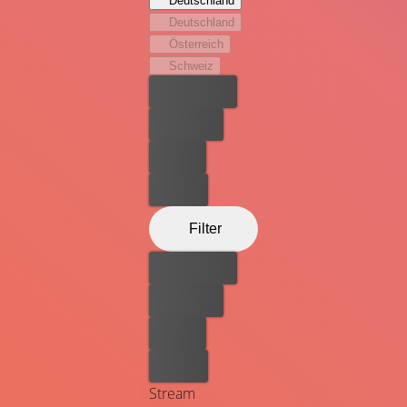
Deutschland
Zombies überrannt. Der Kampf ums Überleben beginnt.
Deutschland
Österreich
Schweiz
Bester Preis
Kostenlos
Leihen
Kaufen
Filter
Bester Preis
Kostenlos
Leihen
Kaufen
Stream