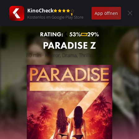
KinoCheck
App öffnen
Kostenlos im Google Play Store
RATING:
53%
29%
PARADISE Z
80 min · Horror, Drama, Thriller · FSK 16