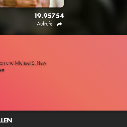
19.957
54
Aufrufe
non
und
Michael S. New
se
LLEN