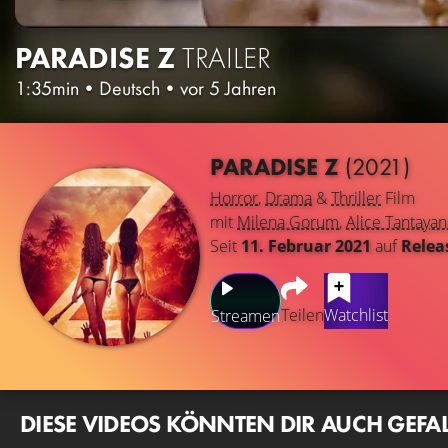
PARADISE Z
TRAILER
1:35min
•
Deutsch
•
vor 5 Jahren
PARADISE Z
(2021)
Horror
,
Drama
&
Thriller
Film
mit
Milena Gorum
,
Alice Tantaya
Seit
11. Februar 2021
auf
Relea
Teilen
Watchlist
Streamen
DIESE VIDEOS KÖNNTEN DIR AUCH GEFA