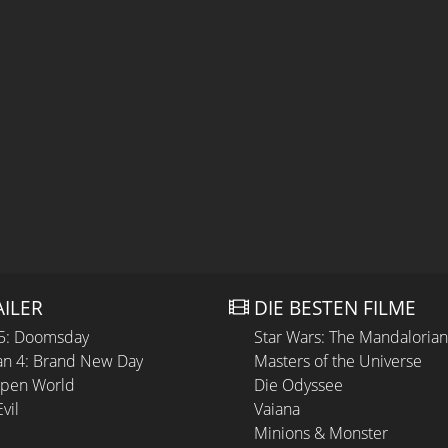
AILER
DIE BESTEN FILME
 5: Doomsday
Star Wars: The Mandaloria
n 4: Brand New Day
Masters of the Universe
Open World
Die Odyssee
vil
Vaiana
Minions & Monster