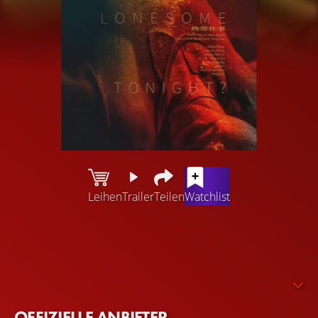
Leihen
Trailer
Teilen
Watchlist
In einer dunklen Nacht überfährt Xueming mit seinem
Auto einen Fußgänger und flieht vom Tatort. Um seinen
Schuldgefühlen zu entkommen, beschließt er, die Frau
des Toten, Frau Liang, anzusprechen. In der Zwischenzeit
wird die Leiche entdeckt - durchlöchert von Kugeln.
OFFIZIELLE ANBIETER