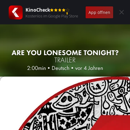
KinoCheck
App öffnen
Kostenlos im Google Play Store
ARE YOU LONESOME TONIGHT?
TRAILER
2:00min
•
Deutsch
•
vor 4 Jahren