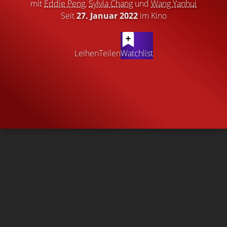
mit
Eddie Peng
,
Sylvia Chang
und
Wang Yanhui
Seit
27. Januar 2022
im Kino
Leihen
Teilen
Watchlist