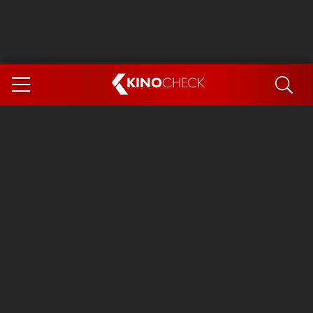
KINO
CHECK
App
DEMNÄCHST IM KINO
Steckerlfischfiasko
Ice Cream Man
Das Ende der Sterne
Exit 8
You, Me & Italy
Marsupilami