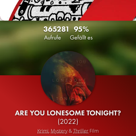
3652
81
95%
Aufrufe
Gefällt es
ARE YOU LONESOME TONIGHT?
(2022)
Krimi
,
Mystery
&
Thriller
Film