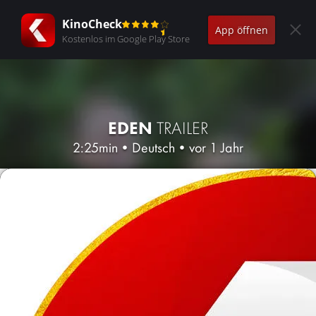
KinoCheck
App öffnen
Kostenlos im Google Play Store
EDEN
TRAILER
2:25min
•
Deutsch
•
vor 1 Jahr