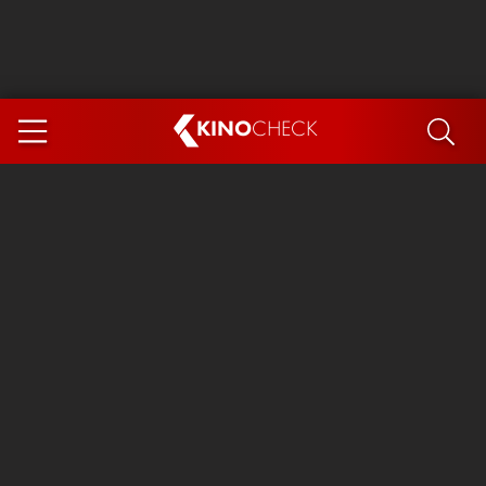
KINO
CHECK
App
DEMNÄCHST IM KINO
Steckerlfischfiasko
The Invite
Ice Cream Man
Das Ende der Sterne
Exit 8
You, Me & Italy