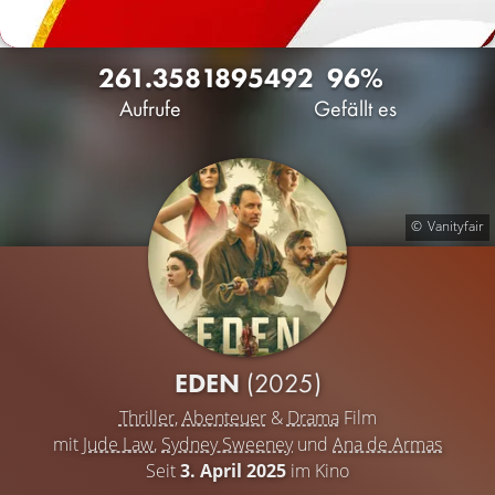
261.358
189
5492
96%
Aufrufe
Gefällt es
Vanityfair
EDEN
(2025)
Thriller
,
Abenteuer
&
Drama
Film
mit
Jude Law
,
Sydney Sweeney
und
Ana de Armas
Seit
3. April 2025
im Kino