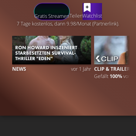
LATEST CONTENT
Teilen
Watchlist
Gratis Streamen
7 Tage kostenlos, dann 9.98/Monat (Partnerlink).
RON HOWARD INSZENIERT
STARBESETZTEN SURVIVAL-
THRILLER "EDEN"
NEWS
vor 1 Jahr
CLIP & TRAILER 4
Gefällt
100%
von
1