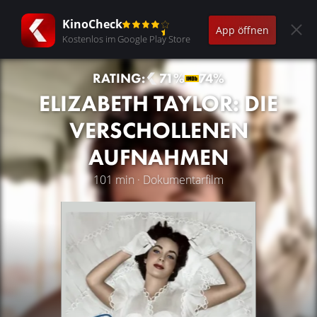
KinoCheck
App öffnen
Kostenlos im Google Play Store
RATING:
71%
74%
ELIZABETH TAYLOR: DIE
VERSCHOLLENEN
AUFNAHMEN
101 min · Dokumentarfilm