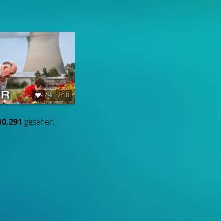
97%
2:18
10.291
gesehen