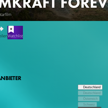
MKRAFT FOREV
tarfilm
eilen
Watchlist
chland endgültig aus der Atomkraft aus: Das letzte Atomkraftwe
 das Risiko zu hoch ist und die Technik nicht beherrschbar. Doc
achtung als Illusion: Zigtausende Tonnen radioaktiver Müll, des
ahrzehnte dauern und viele Milliarden Euro verschlingen wird.
alten: Von 27 EU-Staaten betreiben 13 Atomkraftwerke - und de
ANBIETER
Deutschland
Deutschland
Österreich
Schweiz