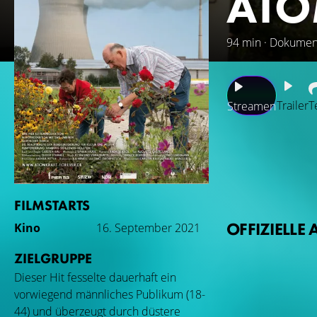
ATO
94 min · Dokumen
Trailer
T
Streamen
2022 steigt Deuts
gezeigt hat, dass
bei genauerer Betr
Kraftwerke, der J
FILMSTARTS
Kernenergie festh
OFFIZIELLE 
Kino
16. September 2021
ZIELGRUPPE
Dieser Hit fesselte dauerhaft ein
vorwiegend männliches Publikum (18-
44) und überzeugt durch düstere