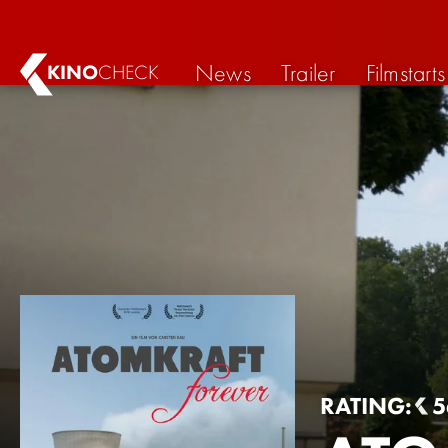
News
Trailer
Filmstarts
KINO
CHECK
RATING:
5