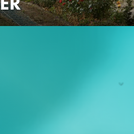
ER
rk wird abgeschaltet, weil die Erfahrung von Fukushima
h dass damit das nukleare Problem gelöst wäre, erweist sich
sen Lagerung völlig unklar ist. Gefährlicher Rückbau der
 Und europäische Nachbarn, die an der vermeintlich sauberen
r Ausbau geht weiter.