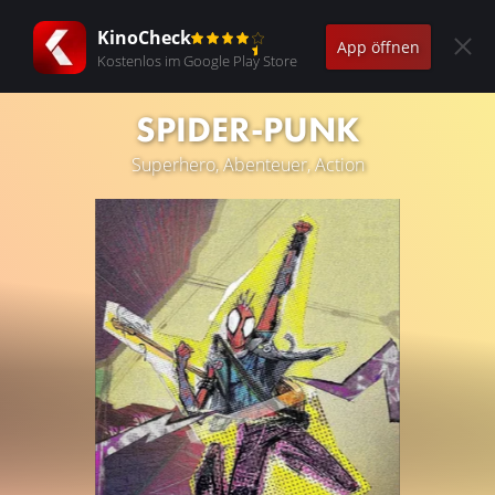
KinoCheck
App öffnen
Kostenlos im Google Play Store
SPIDER-PUNK
Superhero, Abenteuer, Action