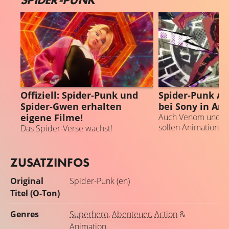
SPIDER-GWEN
SPIDER-PUNK
Offiziell: Spider-Punk und
Spider-Punk An
Spider-Gwen erhalten
bei Sony in Arb
eigene Filme!
Auch Venom und 
sollen Animationsfi
Das Spider-Verse wächst!
ZUSATZINFOS
Original
Spider-Punk (en)
Titel (O-Ton)
Genres
Superhero
,
Abenteuer
,
Action
&
Animation