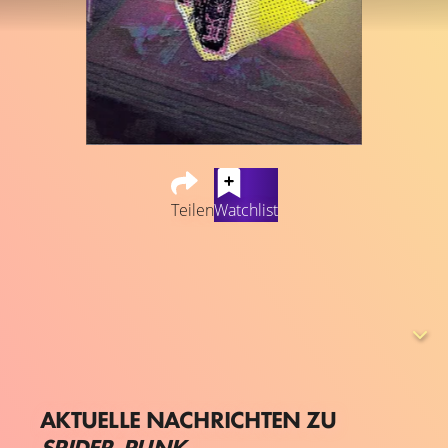
Teilen
Watchlist
Über den genauen Inhalt von "Spider-Punk " stehen uns
leider keine Informationen zur Verfügung. Jedoch haben
wir bereits folgende Informationen in Bezug auf die
Besetzung: Daniel Kaluuya (als
Hobie Brown / Spider-
Punk (voice)
)
AKTUELLE NACHRICHTEN ZU
SPIDER-PUNK