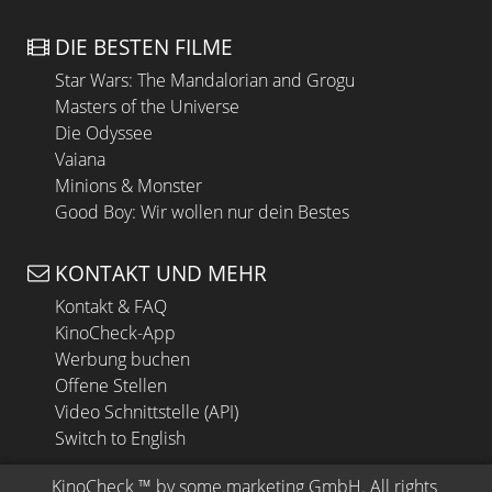
DIE BESTEN FILME
Star Wars: The Mandalorian and Grogu
Masters of the Universe
Die Odyssee
Vaiana
Minions & Monster
Good Boy: Wir wollen nur dein Bestes
KONTAKT UND MEHR
Kontakt & FAQ
KinoCheck-App
Werbung buchen
Offene Stellen
Video Schnittstelle (API)
Switch to English
KinoCheck
 ™ by 
some.marketing GmbH
. All rights 