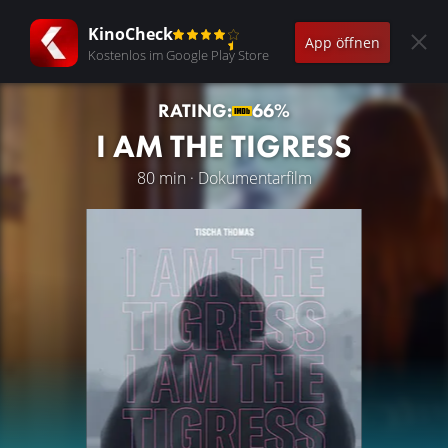
KinoCheck
App öffnen
Kostenlos im Google Play Store
RATING:
66%
I AM THE TIGRESS
80 min · Dokumentarfilm