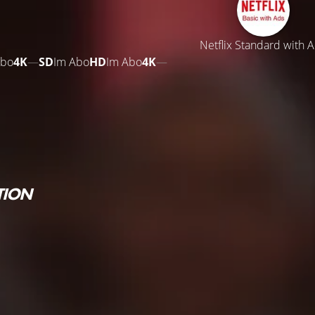
Netflix Standard with 
Abo
4K
—
SD
Im Abo
HD
Im Abo
4K
—
TION