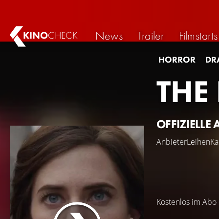
News
Trailer
Filmstarts
KINO
CHECK
HORROR
DR
THE
OFFIZIELLE 
Anbieter
Leihen
Ka
Kostenlos im Abo