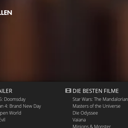
LLEN
AILER
DIE BESTEN FILME
 5: Doomsday
Star Wars: The Mandaloria
n 4: Brand New Day
Masters of the Universe
Open World
Die Odyssee
vil
Vaiana
Minions & Monster