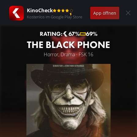
KinoCheck
App öffnen
Kostenlos im Google Play Store
RATING:
67%
69%
THE BLACK PHONE
Horror, Drama · FSK 16