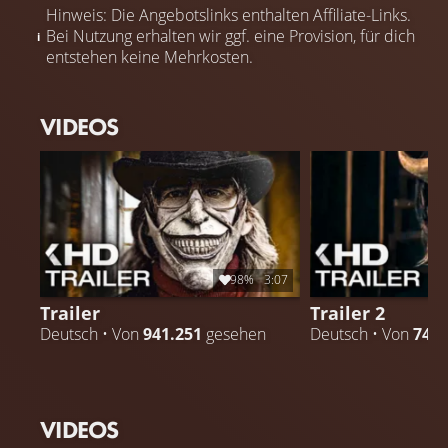
Hinweis: Die Angebotslinks enthalten Affiliate-Links.
Bei Nutzung erhalten wir ggf. eine Provision, für dich
entstehen keine Mehrkosten.
VIDEOS
98%
3:07
Trailer
Trailer 2
Deutsch • Von
941.251
gesehen
Deutsch • Von
74.9
VIDEOS