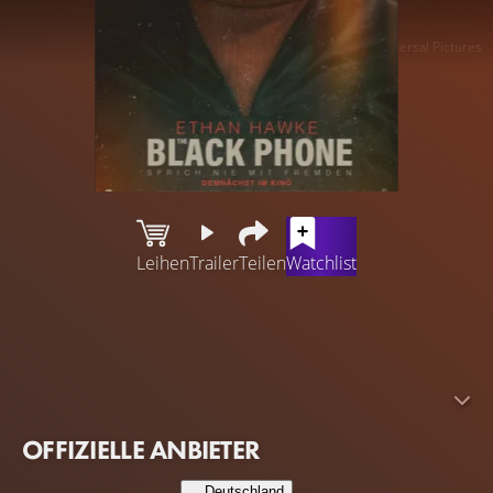
Universal Pictures
Leihen
Trailer
Teilen
Watchlist
Ein Mann ist in einem Keller eingesperrt, der mit dem
Blut von einem halben Dutzend anderer ermordeter
Kinder befleckt ist. Mit ihm im Keller steht ein antikes
Telefon, das längst abgeschaltet ist, aber nachts mit
Anrufen der Toten klingelt...
OFFIZIELLE ANBIETER
Deutschland