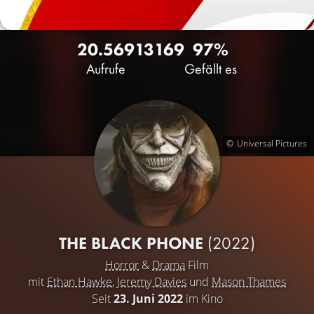
20.569
13
169
97%
Aufrufe
Gefällt es
Universal Pictures
THE BLACK PHONE
(2022)
Horror
&
Drama
Film
mit
Ethan Hawke
,
Jeremy Davies
und
Mason Thames
Seit
23. Juni 2022
im Kino