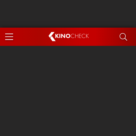
KINO
CHECK
App
DEMNÄCHST IM KINO
Steckerlfischfiasko
Ice Cream Man
Das Ende der Sterne
Exit 8
You, Me & Italy
Marsupilami