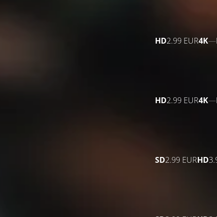
HD
2.99 EUR
4K
—
HD
2.99 EUR
4K
—
SD
2.99 EUR
HD
3.