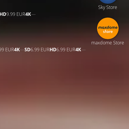
Sky Store
HD
9.99 EUR
4K
—
maxdome Store
99 EUR
4K
—
SD
6.99 EUR
HD
6.99 EUR
4K
—