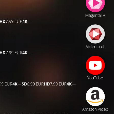
MagentaTV
HD
7.99 EUR
4K
—
Videoload
HD
7.99 EUR
4K
—
YouTube
99 EUR
4K
—
SD
6.99 EUR
HD
7.99 EUR
4K
—
Amazon Video