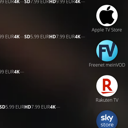
99 EUR
4K
—
SD
7.99 EUR
HD
9.99 EUR
4K
—
Apple TV Store
99 EUR
4K
—
SD
5.99 EUR
HD
7.99 EUR
4K
—
Freenet meinVOD
99 EUR
4K
—
Rakuten TV
SD
5.99 EUR
HD
7.99 EUR
4K
—