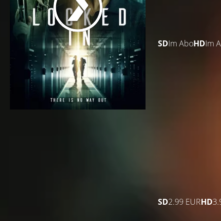
SD
Im Abo
HD
Im 
SD
2.99 EUR
HD
3.