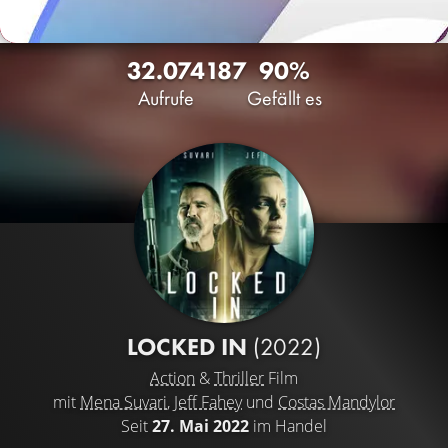
32.074
187
90%
Aufrufe
Gefällt es
LOCKED IN
(2022)
Action
&
Thriller
Film
mit
Mena Suvari
,
Jeff Fahey
und
Costas Mandylor
Seit
27. Mai 2022
im Handel