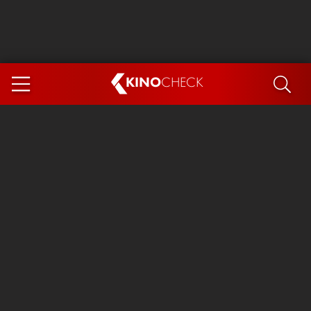
KINO
CHECK
App
DEMNÄCHST IM KINO
Steckerlfischfiasko
The Invite
Ice Cream Man
Das Ende der Sterne
Exit 8
You, Me & Italy