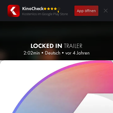
KinoCheck
App öffnen
Kostenlos im Google Play Store
LOCKED IN
TRAILER
2:02min
•
Deutsch
•
vor 4 Jahren