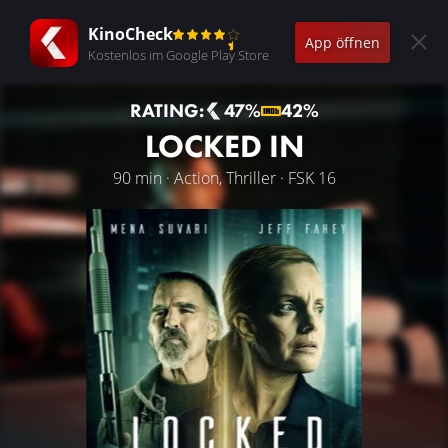
KinoCheck
App öffnen
Kostenlos im Google Play Store
RATING:
47%
42%
LOCKED IN
90 min · Action, Thriller · FSK 16