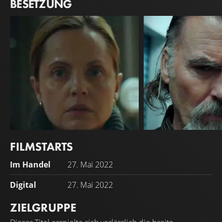
BESETZUNG
FILMSTARTS
Mena Suvari
Jeff Fahey
Im Handel
27. Mai 2022
Maggie
Mel
Digital
27. Mai 2022
ZIELGRUPPE