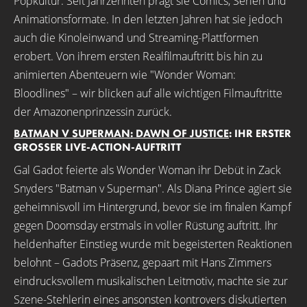
Popkultur. Seit Jahrzehnten prägt sie Comics, Serien und
Animationsformate. In den letzten Jahren hat sie jedoch
auch die Kinoleinwand und Streaming-Plattformen
erobert. Von ihrem ersten Realfilmauftritt bis hin zu
animierten Abenteuern wie "Wonder Woman:
Bloodlines" – wir blicken auf alle wichtigen Filmauftritte
der Amazonenprinzessin zurück.
BATMAN V SUPERMAN: DAWN OF JUSTICE
: IHR ERSTER
GROSSER LIVE-ACTION-AUFTRITT
Gal Gadot feierte als Wonder Woman ihr Debüt in Zack
Snyders "Batman v Superman". Als Diana Prince agiert sie
geheimnisvoll im Hintergrund, bevor sie im finalen Kampf
gegen Doomsday erstmals in voller Rüstung auftritt. Ihr
heldenhafter Einstieg wurde mit begeisterten Reaktionen
belohnt – Gadots Präsenz, gepaart mit Hans Zimmers
eindrucksvollem musikalischen Leitmotiv, machte sie zur
Szene-Stehlerin eines ansonsten kontrovers diskutierten