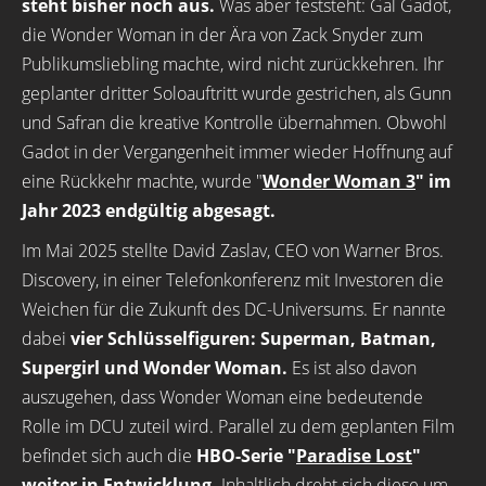
steht bisher noch aus.
Was aber feststeht: Gal Gadot,
die Wonder Woman in der Ära von Zack Snyder zum
Publikumsliebling machte, wird nicht zurückkehren. Ihr
geplanter dritter Soloauftritt wurde gestrichen, als Gunn
und Safran die kreative Kontrolle übernahmen. Obwohl
Gadot in der Vergangenheit immer wieder Hoffnung auf
eine Rückkehr machte, wurde "
Wonder Woman 3
" im
Jahr 2023 endgültig abgesagt.
Im Mai 2025 stellte David Zaslav, CEO von Warner Bros.
Discovery, in einer Telefonkonferenz mit Investoren die
Weichen für die Zukunft des DC-Universums. Er nannte
dabei
vier Schlüsselfiguren: Superman, Batman,
Supergirl und Wonder Woman.
Es ist also davon
auszugehen, dass Wonder Woman eine bedeutende
Rolle im DCU zuteil wird. Parallel zu dem geplanten Film
befindet sich auch die
HBO-Serie "
Paradise Lost
"
weiter in Entwicklung.
Inhaltlich dreht sich diese um