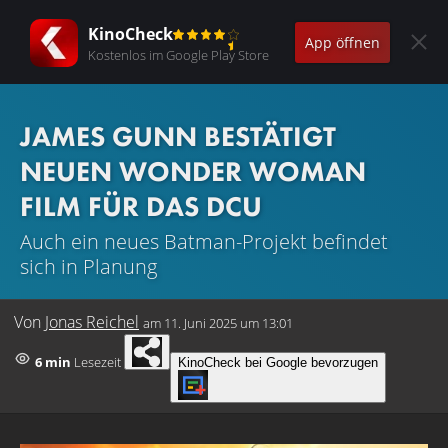
KinoCheck
App öffnen
Kostenlos im Google Play Store
JAMES GUNN BESTÄTIGT
NEUEN WONDER WOMAN
FILM FÜR DAS DCU
Auch ein neues Batman-Projekt befindet
sich in Planung
Von
Jonas Reichel
am
11. Juni 2025 um 13:01
6 min
Lesezeit
KinoCheck bei Google bevorzugen