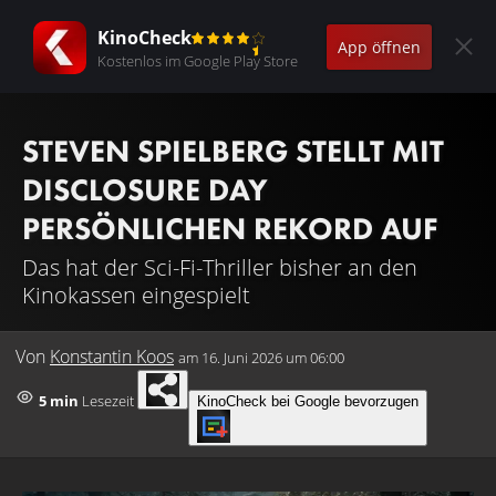
KinoCheck
App öffnen
Kostenlos im Google Play Store
STEVEN SPIELBERG STELLT MIT
DISCLOSURE DAY
PERSÖNLICHEN REKORD AUF
Das hat der Sci-Fi-Thriller bisher an den
Kinokassen eingespielt
Von
Konstantin Koos
am
16. Juni 2026 um 06:00
5 min
Lesezeit
KinoCheck bei Google bevorzugen