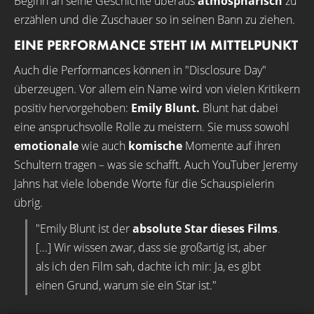
Beginn an seine Geschichte überaus
atmosphärisch
zu
erzählen und die Zuschauer so in seinen Bann zu ziehen.
EINE PERFORMANCE STEHT IM MITTELPUNKT
Auch die Performances können in "Disclosure Day"
überzeugen. Vor allem ein Name wird von vielen Kritikern
positiv hervorgehoben:
Emily Blunt.
Blunt hat dabei
eine anspruchsvolle Rolle zu meistern. Sie muss sowohl
emotionale
wie auch
komische
Momente auf ihren
Schultern tragen – was sie schafft. Auch YouTuber Jeremy
Jahns hat viele lobende Worte für die Schauspielerin
übrig.
"Emily Blunt ist der
absolute Star dieses Films
.
[...] Wir wissen zwar, dass sie großartig ist, aber
als ich den Film sah, dachte ich mir: Ja, es gibt
einen Grund, warum sie ein Star ist."