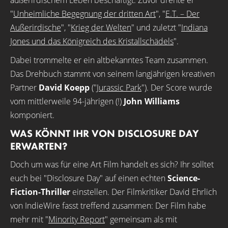
außerirdischem Leben beschäftigt. Zuvor drehte er
"
Unheimliche Begegnung der dritten Art
", "
E.T. – Der
Außerirdische
", "
Krieg der Welten
" und zuletzt "
Indiana
Jones und das Königreich des Kristallschädels
".
Dabei trommelte er ein altbekanntes Team zusammen.
Das Drehbuch stammt von seinem langjährigen kreativen
Partner
David Koepp
("
Jurassic Park
"). Der Score wurde
vom mittlerweile 94-jährigen (!)
John Williams
komponiert.
WAS KÖNNT IHR VON DISCLOSURE DAY
ERWARTEN?
Doch um was für eine Art Film handelt es sich? Ihr solltet
euch bei "Disclosure Day" auf einen echten
Science-
Fiction-Thriller
einstellen. Der Filmkritiker David Ehrlich
von IndieWire fasst treffend zusammen: Der Film habe
mehr mit "
Minority Report
" gemeinsam als mit