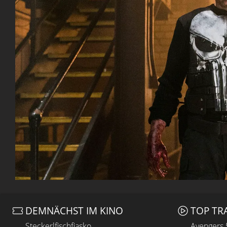
DEMNÄCHST IM KINO
TOP TR
Steckerlfischfiasko
Avengers