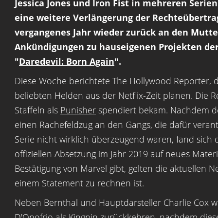
Jessica Jones und Iron Fist in mehreren Serie
eine weitere Verlängerung der Rechteübertra
vergangenes Jahr wieder zurück an den Mutte
Ankündigungen zu hauseigenen Projekten der 
"
Daredevil: Born Again
".
Diese Woche berichtete The Hollywood Reporter, d
beliebten Helden aus der Netflix-Zeit planen. Die R
Staffeln als
Punisher
spendiert bekam. Nachdem des
einen Rachefeldzug an den Gangs, die dafür verantw
Serie nicht wirklich überzeugend waren, fand sich
offiziellen Absetzung im Jahr 2019 auf neues Materi
Bestätigung von Marvel gibt, gelten die aktuellen 
einem Statement zu rechnen ist.
Neben Bernthal und Hauptdarsteller Charlie Cox wi
D'Onofrio als Kingpin zurückkehren, nachdem dieser