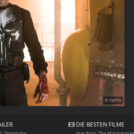
© Netflix
AILER
DIE BESTEN FILME
 5: Doomsday
Star Wars: The Mandaloria