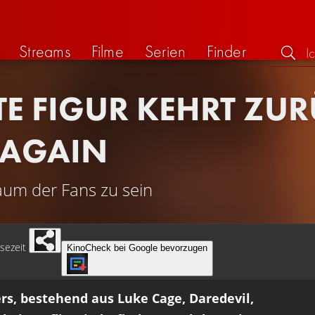
Streams
Filme
Serien
Finder
BTE FIGUR KEHRT ZU
 AGAIN
raum der Fans zu sein
sezeit
KinoCheck bei Google bevorzugen
s, bestehend aus Luke Cage, Daredevil,