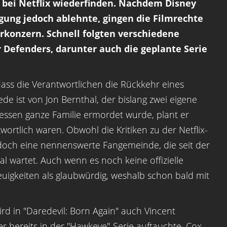
n bei Netflix wiederfinden. Nachdem Disney
gung jedoch ablehnte, gingen die Filmrechte
rkonzern. Schnell folgten verschiedene
Defenders, darunter auch die geplante Serie
ass die Verantwortlichen die Rückkehr eines
ede ist von Jon Bernthal, der bislang zwei eigene
sen ganze Familie ermordet wurde, plant er
ortlich waren. Obwohl die Kritiken zu der Netflix-
 doch eine nennenswerte Fangemeinde, die seit der
al wartet. Auch wenn es noch keine offizielle
Neuigkeiten als glaubwürdig, weshalb schon bald mit
rd in "Daredevil: Born Again" auch Vincent
 bereits in der "
Hawkeye
"-Serie auftauchte. Cox