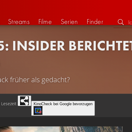
Streams
Filme
Serien
Finder
: INSIDER BERICHT
G
k früher als gedacht?
Lesezeit
KinoCheck bei Google bevorzugen