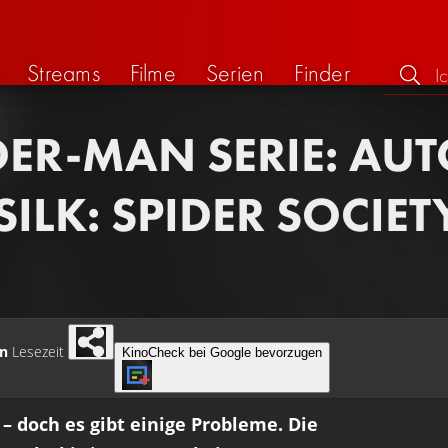
Streams
Filme
Serien
Finder
DER-MAN SERIE: AU
SILK: SPIDER SOCIET
in
Lesezeit
KinoCheck bei Google bevorzugen
– doch es gibt einige Probleme. Die