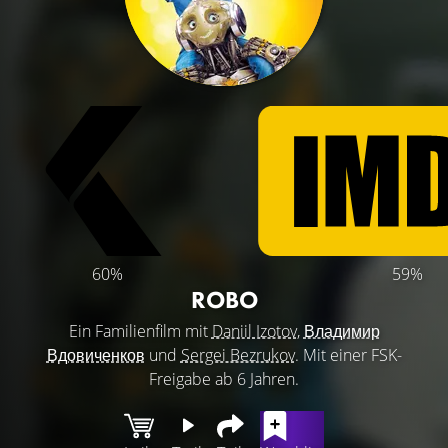
60%
59%
ROBO
Ein Familienfilm mit
Daniil Izotov
,
Владимир
Вдовиченков
und
Sergei Bezrukov
. Mit einer FSK-
Freigabe ab 6 Jahren.