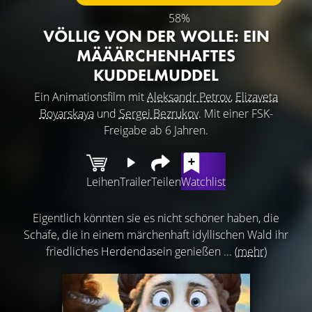
58%
VÖLLIG VON DER WOLLE: EIN
MÄÄÄRCHENHAFTES
KUDDELMUDDEL
Ein Animationsfilm mit
Aleksandr Petrov
,
Elizaveta
Boyarskaya
und
Sergei Bezrukov
. Mit einer FSK-
Freigabe ab 6 Jahren.
Leihen
Trailer
Teilen
Watchlist
Eigentlich könnten sie es nicht schöner haben, die
Schafe, die in einem märchenhaft idyllischen Wald ihr
friedliches Herdendasein genießen ...
(mehr)