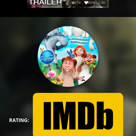
25K
86%
2:46
RATING: