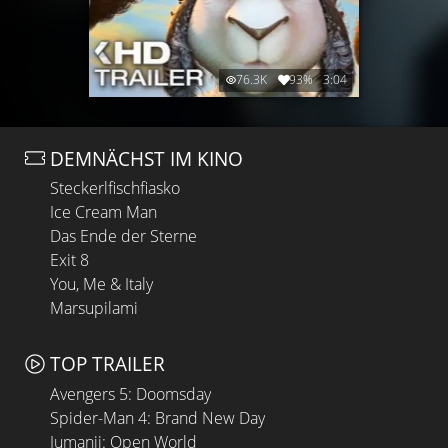
76.3K
93%
3:04
DEMNÄCHST IM KINO
Steckerlfischfiasko
Ice Cream Man
Das Ende der Sterne
Exit 8
You, Me & Italy
Marsupilami
TOP TRAILER
Avengers 5: Doomsday
Spider-Man 4: Brand New Day
Jumanji: Open World