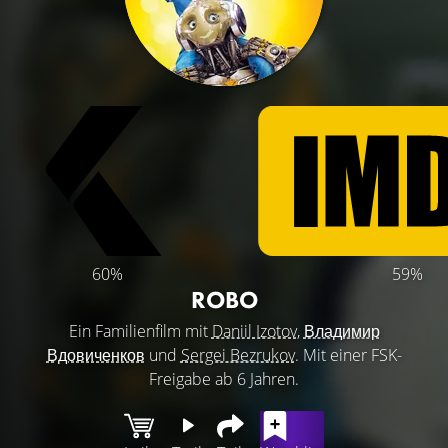
60%
59%
ROBO
Ein Familienfilm mit
Daniil Izotov
,
Владимир
Вдовиченков
und
Sergei Bezrukov
. Mit einer FSK-
Freigabe ab 6 Jahren.