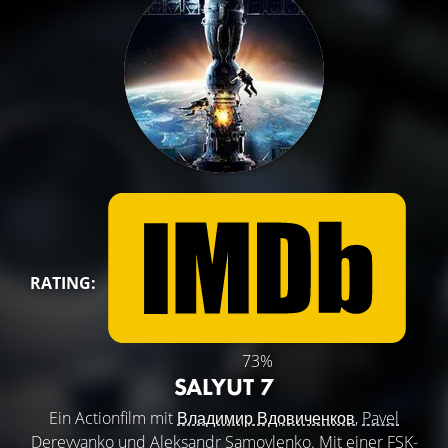
RATING:
73%
SALYUT 7
Ein Actionfilm mit
Владимир Вдовиченков
,
Pavel
Derevyanko
und
Aleksandr Samoylenko
. Mit einer FSK-