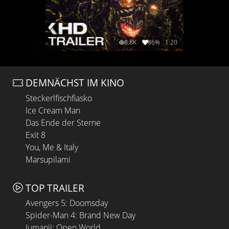
8.8K
86%
1:20
DEMNÄCHST IM KINO
Steckerlfischfiasko
Ice Cream Man
Das Ende der Sterne
Exit 8
You, Me & Italy
Marsupilami
TOP TRAILER
Avengers 5: Doomsday
Spider-Man 4: Brand New Day
Jumanji: Open World