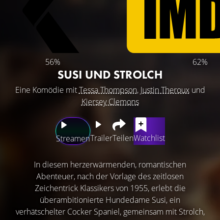
56%
62%
SUSI UND STROLCH
Eine Komödie mit
Tessa Thompson
,
Justin Theroux
und
Kiersey Clemons
Trailer
Teilen
Watchlist
Streamen
In diesem herzerwärmenden, romantischen
Abenteuer, nach der Vorlage des zeitlosen
Zeichentrick Klassikers von 1955, erlebt die
überambitionierte Hundedame Susi, ein
verhätschelter Cocker Spaniel, gemeinsam mit Strolch,