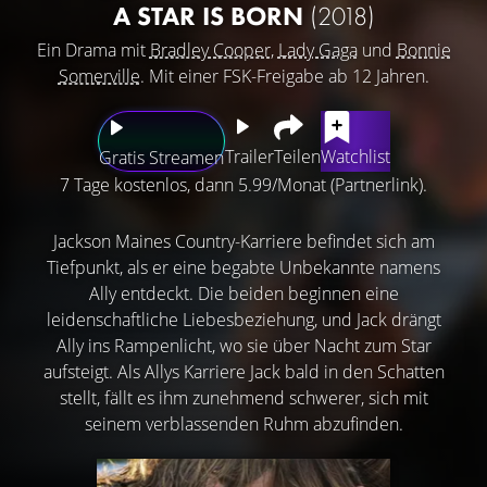
A STAR IS BORN
(2018)
Ein Drama mit
Bradley Cooper
,
Lady Gaga
und
Bonnie
Somerville
. Mit einer FSK-Freigabe ab 12 Jahren.
Trailer
Teilen
Watchlist
Gratis Streamen
7 Tage kostenlos, dann 5.99/Monat (Partnerlink).
Jackson Maines Country-Karriere befindet sich am
Tiefpunkt, als er eine begabte Unbekannte namens
Ally entdeckt. Die beiden beginnen eine
leidenschaftliche Liebesbeziehung, und Jack drängt
Ally ins Rampenlicht, wo sie über Nacht zum Star
aufsteigt. Als Allys Karriere Jack bald in den Schatten
stellt, fällt es ihm zunehmend schwerer, sich mit
seinem verblassenden Ruhm abzufinden.