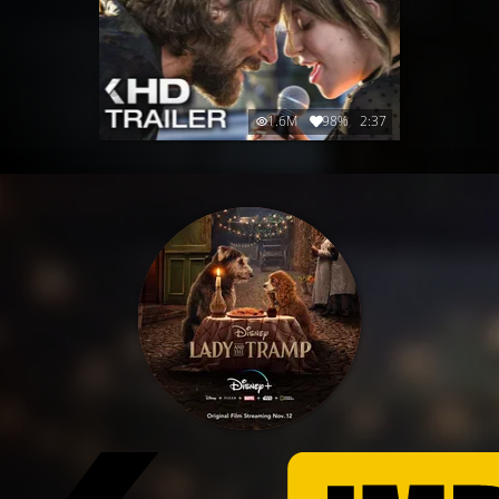
1.6M
98%
2:37