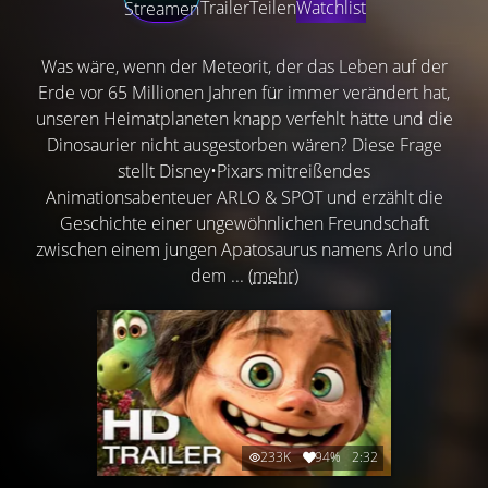
Trailer
Teilen
Watchlist
Streamen
Was wäre, wenn der Meteorit, der das Leben auf der
Erde vor 65 Millionen Jahren für immer verändert hat,
unseren Heimatplaneten knapp verfehlt hätte und die
Dinosaurier nicht ausgestorben wären? Diese Frage
stellt Disney•Pixars mitreißendes
Animationsabenteuer ARLO & SPOT und erzählt die
Geschichte einer ungewöhnlichen Freundschaft
zwischen einem jungen Apatosaurus namens Arlo und
dem ...
(mehr)
233K
94%
2:32