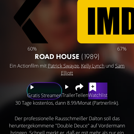
60%
67%
ROAD HOUSE
(1989)
Ein Actionfilm mit
Patrick Swayze
,
Kelly Lynch
und
Sam
Elliott
Trailer
Teilen
Watchlist
Gratis Streamen
30 Tage kostenlos, dann 8.99/Monat (Partnerlink).
Der professionelle Rausschmeißer Dalton soll das
heruntergekommene "Double Deuce" auf Vordermann
bringen. Schnell merkt er, daß er mit mehr als nur ein