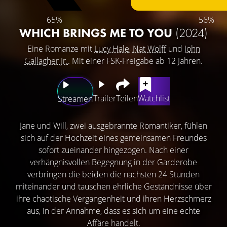
65%
56%
WHICH BRINGS ME TO YOU
(2024)
Eine Romanze mit
Lucy Hale
,
Nat Wolff
und
John
Gallagher Jr.
. Mit einer FSK-Freigabe ab 12 Jahren.
Trailer
Teilen
Watchlist
Streamen
Jane und Will, zwei ausgebrannte Romantiker, fühlen
sich auf der Hochzeit eines gemeinsamen Freundes
sofort zueinander hingezogen. Nach einer
verhängnisvollen Begegnung in der Garderobe
verbringen die beiden die nächsten 24 Stunden
miteinander und tauschen ehrliche Geständnisse über
ihre chaotische Vergangenheit und ihren Herzschmerz
aus, in der Annahme, dass es sich um eine echte
Affäre handelt.