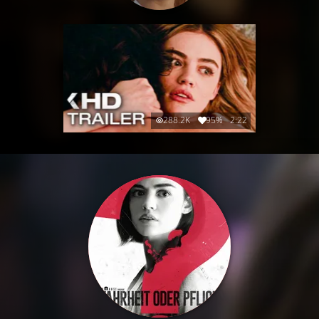
288.2K
95%
2:22