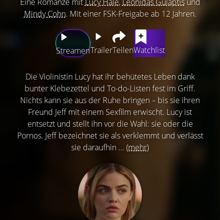
Eine Romanze mit
Lucy Hale
,
Leonidas Gulaptis
und
Mindy Cohn
. Mit einer FSK-Freigabe ab 12 Jahren.
Trailer
Teilen
Watchlist
Streamen
Die Violinistin Lucy hat ihr behütetes Leben dank
bunter Klebezettel und To-do-Listen fest im Griff.
Nichts kann sie aus der Ruhe bringen – bis sie ihren
Freund Jeff mit einem Sexfilm erwischt. Lucy ist
entsetzt und stellt ihn vor die Wahl: sie oder die
Pornos. Jeff bezeichnet sie als verklemmt und verlässt
sie daraufhin ...
(mehr)