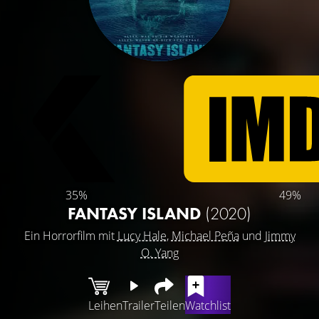
35%
49%
FANTASY ISLAND
(2020)
Ein Horrorfilm mit
Lucy Hale
,
Michael Peña
und
Jimmy
O. Yang
Leihen
Trailer
Teilen
Watchlist