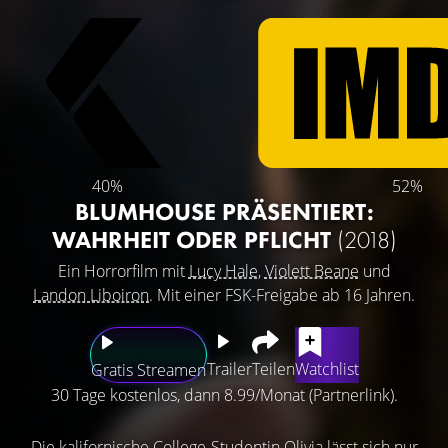
40%
52%
BLUMHOUSE PRÄSENTIERT:
WAHRHEIT ODER PFLICHT
(2018)
Ein Horrorfilm mit
Lucy Hale
,
Violett Beane
und
Landon Liboiron
. Mit einer FSK-Freigabe ab 16 Jahren.
Trailer
Teilen
Watchlist
Gratis Streamen
30 Tage kostenlos, dann 8.99/Monat (Partnerlink).
Die kalifornische College-Studentin Olivia lässt sich nur