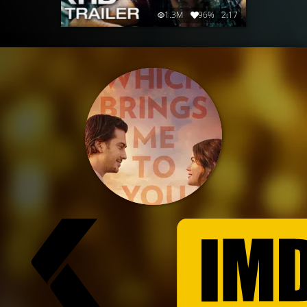
1.3M
96%
2:17