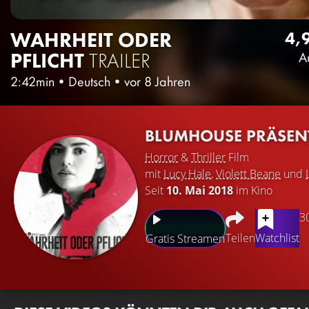
WAHRHEIT ODER
4,
PFLICHT
TRAILER
A
2:42min
•
Deutsch
•
vor 8 Jahren
BLUMHOUSE PRÄSENT
Horror
&
Thriller
Film
mit
Lucy Hale
,
Violett Beane
und
Seit
10. Mai 2018
im Kino
3
Teilen
Watchlist
Gratis Streamen