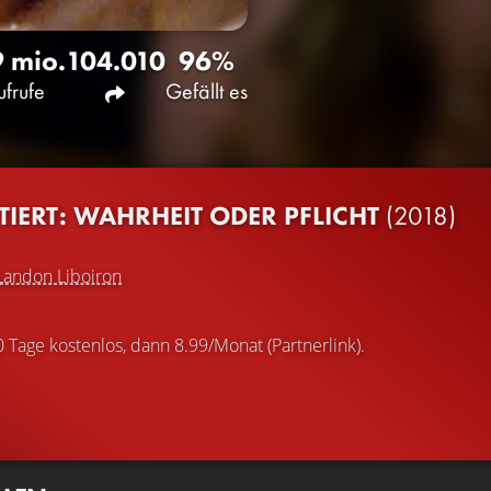
9 mio.
104.010
96%
ufrufe
Gefällt es
IERT: WAHRHEIT ODER PFLICHT
(2018)
Landon Liboiron
0 Tage kostenlos, dann 8.99/Monat (Partnerlink).