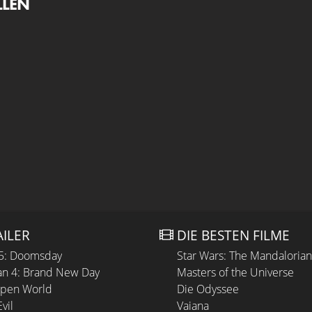
LLEN
AILER
DIE BESTEN FILME
 5: Doomsday
Star Wars: The Mandaloria
n 4: Brand New Day
Masters of the Universe
Open World
Die Odyssee
vil
Vaiana