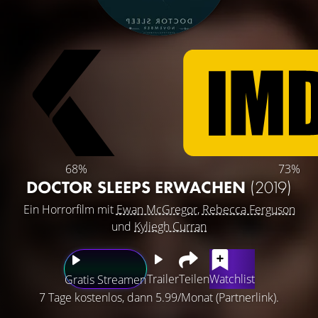
68%
73%
DOCTOR SLEEPS ERWACHEN
(2019)
Ein Horrorfilm mit
Ewan McGregor
,
Rebecca Ferguson
und
Kyliegh Curran
Trailer
Teilen
Watchlist
Gratis Streamen
7 Tage kostenlos, dann 5.99/Monat (Partnerlink).