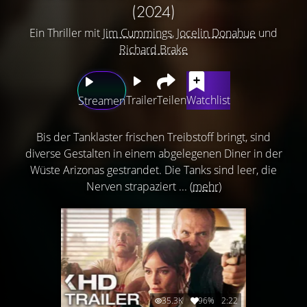
(2024)
Ein Thriller mit
Jim Cummings
,
Jocelin Donahue
und
Richard Brake
Trailer
Teilen
Watchlist
Streamen
Bis der Tanklaster frischen Treibstoff bringt, sind
diverse Gestalten in einem abgelegenen Diner in der
Wüste Arizonas gestrandet. Die Tanks sind leer, die
Nerven strapaziert ...
(mehr)
35.3K
96%
2:22