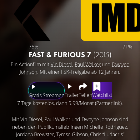
75%
71%
FAST & FURIOUS 7
(2015)
Ein Actionfilm mit
Vin Diesel
,
Paul Walker
und
Dwayne
Johnson
. Mit einer FSK-Freigabe ab 12 Jahren.
Trailer
Teilen
Watchlist
Gratis Streamen
7 Tage kostenlos, dann 5.99/Monat (Partnerlink).
Mit Vin Diesel, Paul Walker und Dwayne Johnson sind
neben den Publikumslieblingen Michelle Rodriguez,
Jordana Brewster, Tyrese Gibson, Chris “Ludacris”