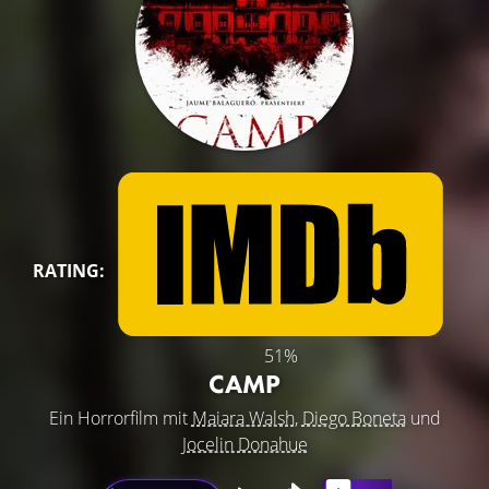
RATING:
51%
CAMP
Ein Horrorfilm mit
Maiara Walsh
,
Diego Boneta
und
Jocelin Donahue