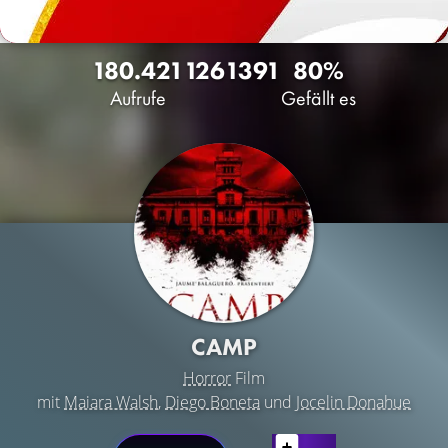
180.421
126
1391
80%
Aufrufe
Gefällt es
CAMP
Horror
Film
mit
Maiara Walsh
,
Diego Boneta
und
Jocelin Donahue