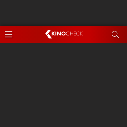
KINO
CHECK
App
DEMNÄCHST IM KINO
Steckerlfischfiasko
Ice Cream Man
Das Ende der Sterne
Exit 8
You, Me & Italy
Marsupilami