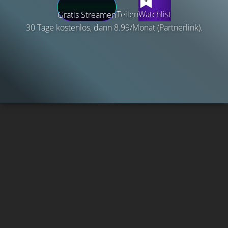
Teilen
Watchlist
Gratis Streamen
30 Tage kostenlos, dann 8.99/Monat (Partnerlink).