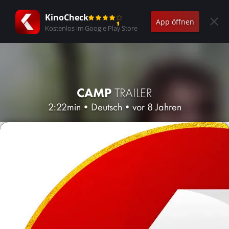
KinoCheck
App öffnen
Kostenlos im Google Play Store
CAMP
TRAILER
2:22min
•
Deutsch
•
vor 8 Jahren