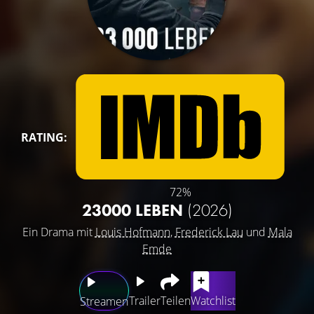
RATING:
72%
23000 LEBEN
(2026)
Ein Drama mit
Louis Hofmann
,
Frederick Lau
und
Mala
Emde
Trailer
Teilen
Watchlist
Streamen