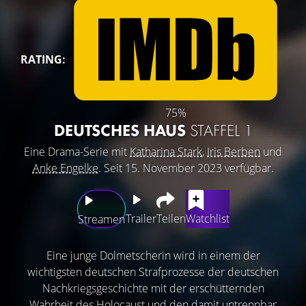
RATING:
75%
DEUTSCHES HAUS
STAFFEL 1
Eine Drama-Serie mit
Katharina Stark
,
Iris Berben
und
Anke Engelke
. Seit 15. November 2023 verfügbar.
Trailer
Teilen
Watchlist
Streamen
Eine junge Dolmetscherin wird in einem der
wichtigsten deutschen Strafprozesse der deutschen
Nachkriegsgeschichte mit der erschütternden
Wahrheit des Holocaust und den damit untrennbar