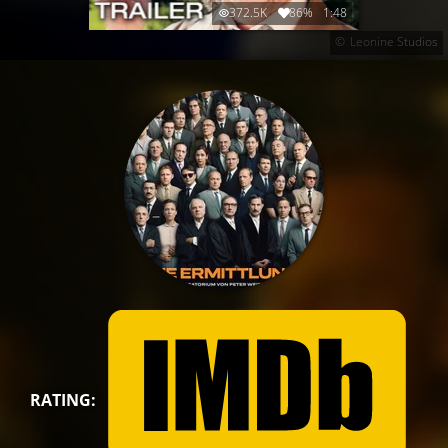
372.5K
86%
1:48
Leonine Studios
RATING: