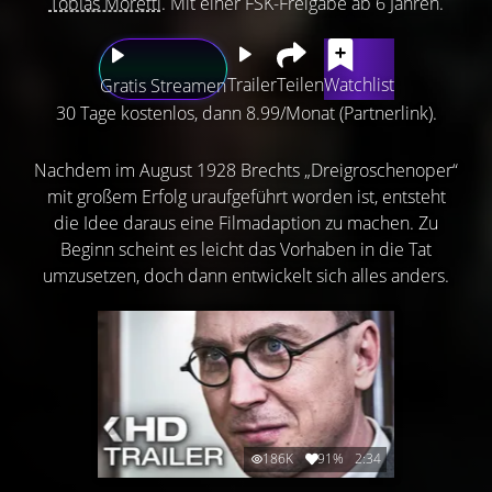
Tobias Moretti
. Mit einer FSK-Freigabe ab 6 Jahren.
Trailer
Teilen
Watchlist
Gratis Streamen
30 Tage kostenlos, dann 8.99/Monat (Partnerlink).
Nachdem im August 1928 Brechts „Dreigroschenoper“
mit großem Erfolg uraufgeführt worden ist, entsteht
die Idee daraus eine Filmadaption zu machen. Zu
Beginn scheint es leicht das Vorhaben in die Tat
umzusetzen, doch dann entwickelt sich alles anders.
186K
91%
2:34