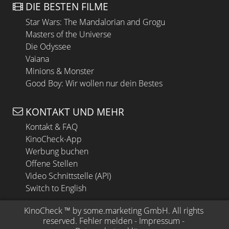
DIE BESTEN FILME
Star Wars: The Mandalorian and Grogu
Masters of the Universe
Die Odyssee
Vaiana
Minions & Monster
Good Boy: Wir wollen nur dein Bestes
KONTAKT UND MEHR
Kontakt & FAQ
KinoCheck-App
Werbung buchen
Offene Stellen
Video Schnittstelle (API)
Switch to English
KinoCheck
 ™ by 
some.marketing GmbH
. All rights 
reserved.
Fehler melden
 - 
Impressum
 - 