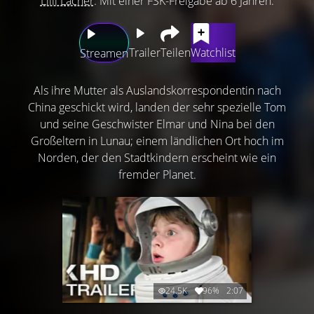
Lilli Lacher
. Mit einer FSK-Freigabe ab 6 Jahren.
Trailer
Teilen
Watchlist
Streamen
Als ihre Mutter als Auslandskorrespondentin nach
China geschickt wird, landen der sehr spezielle Tom
und seine Geschwister Elmar und Nina bei den
Großeltern in Lunau; einem ländlichen Ort hoch im
Norden, der den Stadtkindern erscheint wie ein
fremder Planet.
24.5K
96%
2:07