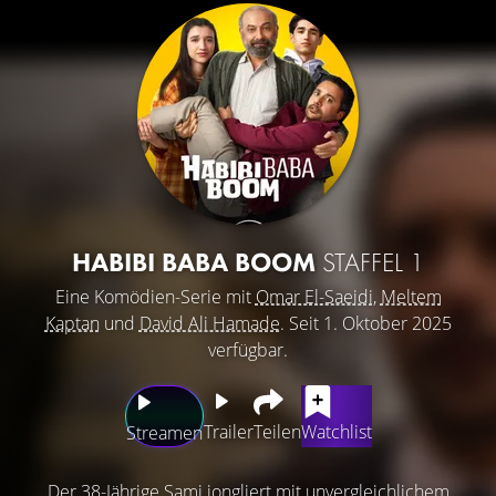
HABIBI BABA BOOM
STAFFEL 1
Eine Komödien-Serie mit
Omar El-Saeidi
,
Meltem
Kaptan
und
David Ali Hamade
. Seit 1. Oktober 2025
verfügbar.
Trailer
Teilen
Watchlist
Streamen
Der 38-Jährige Sami jongliert mit unvergleichlichem