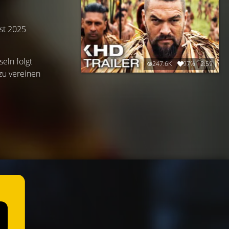
ust 2025
eln folgt
247.6K
97%
2:59
 zu vereinen