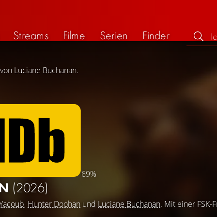
Streams
Filme
Serien
Finder
g von Luciane Buchanan.
69%
RN
(2026)
 Yacoub
,
Hunter Doohan
und
Luciane Buchanan
. Mit einer FSK-