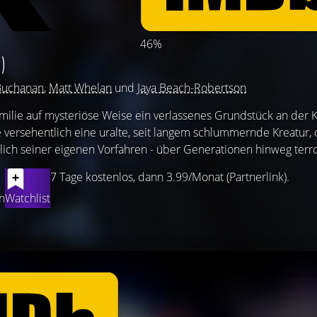
46%
)
Buchanan
,
Matt Whelan
und
Jaya Beach-Robertson
lie auf mysteriöse Weise ein verlassenes Grundstück an der 
e versehentlich eine uralte, seit langem schlummernde Kreatur, 
lich seiner eigenen Vorfahren - über Generationen hinweg terror
7 Tage kostenlos, dann 3.99/Monat (Partnerlink).
n
Watchlist