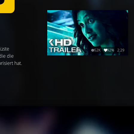
Küste
52K
92%
2:29
die die
isiert hat.