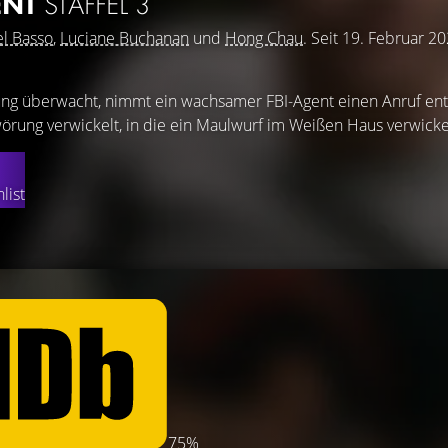
ENT
STAFFEL 3
el Basso
,
Luciane Buchanan
und
Hong Chau
. Seit 19. Februar 2
ung überwacht, nimmt ein wachsamer FBI-Agent einen Anruf ent
wörung verwickelt, in die ein Maulwurf im Weißen Haus verwickelt
list
75%