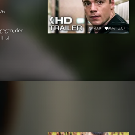
026
14.6K
96%
2:07
gegen, der
 ist.