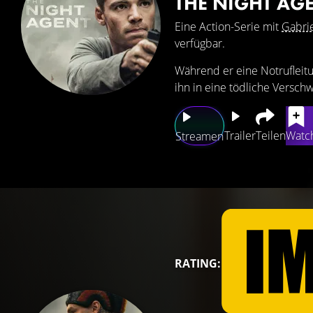
THE NIGHT AG
Eine Action-Serie mit
Gabri
verfügbar.
Während er eine Notrufleit
ihn in eine tödliche Versch
Trailer
Teilen
Watch
Streamen
RATING: