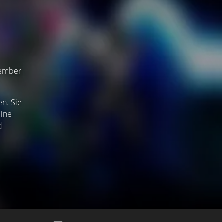
zember
n. Sie
eine
d