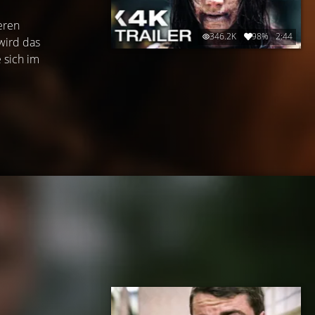
eren
346.2K
98%
2:44
wird das
 sich im