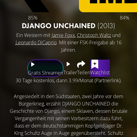
85%
84%
DJANGO UNCHAINED
(2013)
Ein Western mit
Jamie Foxx
,
Christoph Waltz
und
Leonardo DiCaprio
. Mit einer FSK-Freigabe ab 16
Jahren.
Trailer
Teilen
Watchlist
Gratis Streamen
30 Tage kostenlos, dann 3.99/Monat (Partnerlink).
Angesiedelt in den Südstaaten, zwei Jahre vor dem
Bürgerkrieg, erzählt DJANGO UNCHAINED die
Geschichte von Django, einem Sklaven, dessen brutale
Vergangenheit mit seinen Vorbesitzern dazu führt,
dass er dem deutschstämmigen Kopfgeldjäger Dr.
King Schultz Auge in Auge gegenübersteht. Schultz