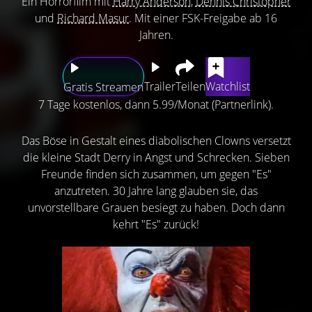
Ein Horrorfilm mit
Harry Anderson
,
Dennis Christopher
und
Richard Masur
. Mit einer FSK-Freigabe ab 16
Jahren.
Trailer
Teilen
Watchlist
Gratis Streamen
7 Tage kostenlos, dann 5.99/Monat (Partnerlink).
Das Böse in Gestalt eines diabolischen Clowns versetzt
die kleine Stadt Derry in Angst und Schrecken. Sieben
Freunde finden sich zusammen, um gegen "Es"
anzutreten. 30 Jahre lang glauben sie, das
unvorstellbare Grauen besiegt zu haben. Doch dann
kehrt "Es" zurück!