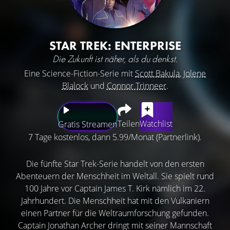
STAR TREK: ENTERPRISE
Die Zukunft ist näher, als du denkst.
Eine Science-Fiction-Serie mit
Scott Bakula
,
Jolene
Blalock
und
Connor Trinneer
.
Teilen
Watchlist
Gratis Streamen
7 Tage kostenlos, dann 5.99/Monat (Partnerlink).
Die fünfte Star Trek-Serie handelt von den ersten
Abenteuern der Menschheit im Weltall. Sie spielt rund
100 Jahre vor Captain James T. Kirk nämlich im 22.
Jahrhundert. Die Menschheit hat mit den Vulkaniern
einen Partner für die Weltraumforschung gefunden.
Captain Jonathan Archer dringt mit seiner Mannschaft