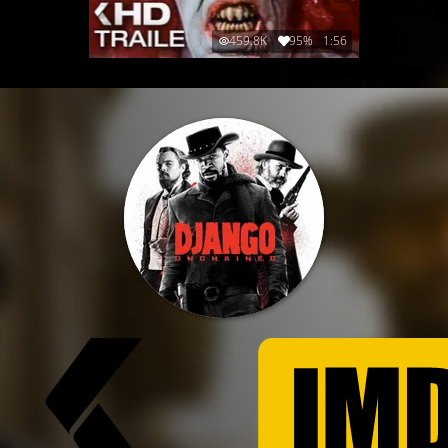
459.8K
95%
1:56