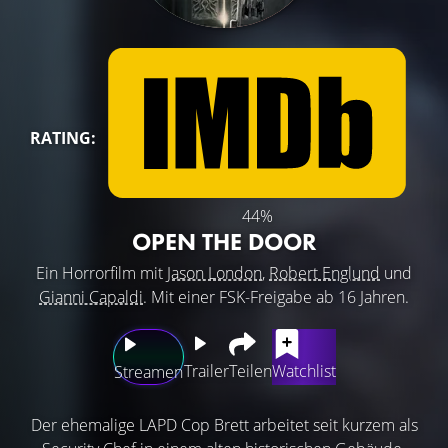
RATING:
44%
OPEN THE DOOR
Ein Horrorfilm mit
Jason London
,
Robert Englund
und
Gianni Capaldi
. Mit einer FSK-Freigabe ab 16 Jahren.
Trailer
Teilen
Watchlist
Streamen
Der ehemalige LAPD Cop Brett arbeitet seit kurzem als