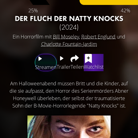
25%
42%
DER FLUCH DER NATTY KNOCKS
(2024)
Ein Horrorfilm mit
Bill Moseley
,
Robert Englund
und
Charlotte Fountain-Jardim
Trailer
Teilen
Watchlist
Streamen
Am Halloweenabend müssen Britt und die Kinder, auf
die sie aufpasst, den Horror des Serienmörders Abner
Honeywell überleben, der selbst der traumatisierte
Sohn der B-Movie-Horrorlegende "Natty Knocks" ist.