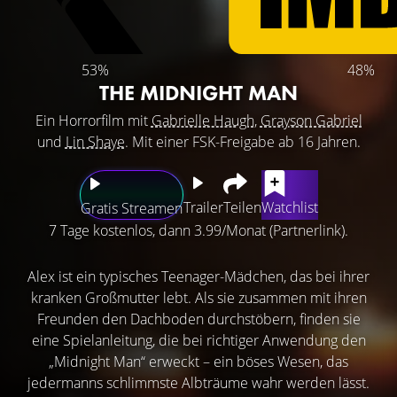
53%
48%
THE MIDNIGHT MAN
Ein Horrorfilm mit
Gabrielle Haugh
,
Grayson Gabriel
und
Lin Shaye
. Mit einer FSK-Freigabe ab 16 Jahren.
Trailer
Teilen
Watchlist
Gratis Streamen
7 Tage kostenlos, dann 3.99/Monat (Partnerlink).
Alex ist ein typisches Teenager-Mädchen, das bei ihrer
kranken Großmutter lebt. Als sie zusammen mit ihren
Freunden den Dachboden durchstöbern, finden sie
eine Spielanleitung, die bei richtiger Anwendung den
„Midnight Man“ erweckt – ein böses Wesen, das
jedermanns schlimmste Albträume wahr werden lässt.