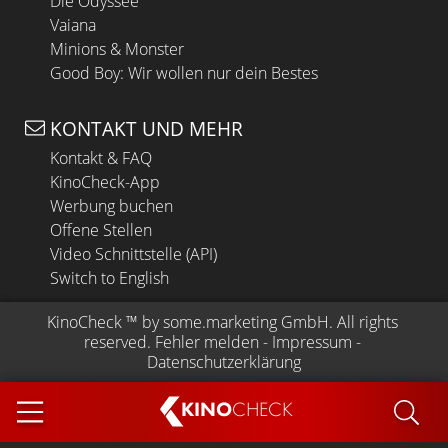
Die Odyssee
Vaiana
Minions & Monster
Good Boy: Wir wollen nur dein Bestes
KONTAKT UND MEHR
Kontakt & FAQ
KinoCheck-App
Werbung buchen
Offene Stellen
Video Schnittstelle (API)
Switch to English
KinoCheck
 ™ by 
some.marketing GmbH
. All rights 
reserved.
Fehler melden
 - 
Impressum
 - 
Datenschutzerklärung
KINO
CHECK