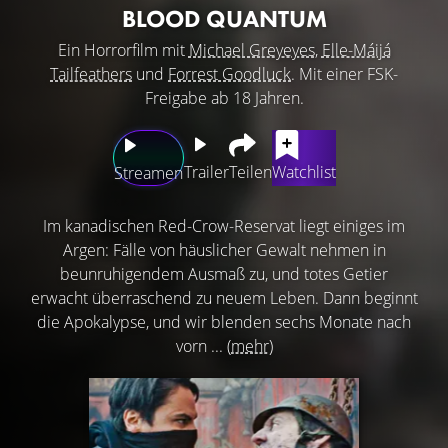
BLOOD QUANTUM
Ein Horrorfilm mit
Michael Greyeyes
,
Elle-Máijá
Tailfeathers
und
Forrest Goodluck
. Mit einer FSK-
Freigabe ab 18 Jahren.
Trailer
Teilen
Watchlist
Streamen
Im kanadischen Red-Crow-Reservat liegt einiges im
Argen: Fälle von häuslicher Gewalt nehmen in
beunruhigendem Ausmaß zu, und totes Getier
erwacht überraschend zu neuem Leben. Dann beginnt
die Apokalypse, und wir blenden sechs Monate nach
vorn ...
(mehr)