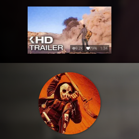
9.2K
79%
1:34