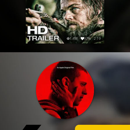
1.4M
97%
2:19