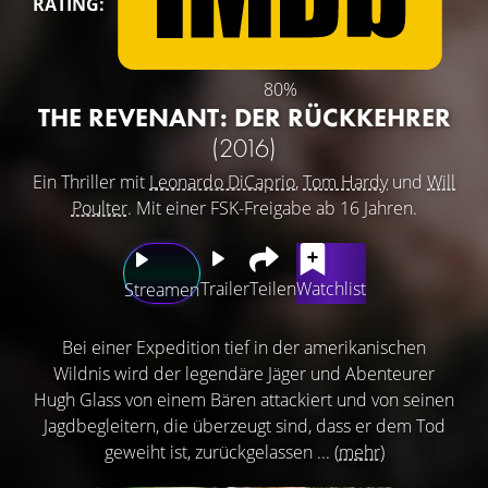
RATING:
80%
THE REVENANT: DER RÜCKKEHRER
(2016)
Ein Thriller mit
Leonardo DiCaprio
,
Tom Hardy
und
Will
Poulter
. Mit einer FSK-Freigabe ab 16 Jahren.
Trailer
Teilen
Watchlist
Streamen
Bei einer Expedition tief in der amerikanischen
Wildnis wird der legendäre Jäger und Abenteurer
Hugh Glass von einem Bären attackiert und von seinen
Jagdbegleitern, die überzeugt sind, dass er dem Tod
geweiht ist, zurückgelassen ...
(mehr)