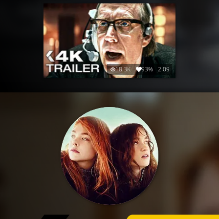
18.3K
93%
2:09