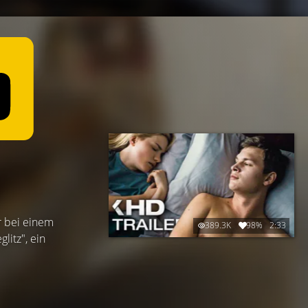
r bei einem
389.3K
98%
2:33
litz", ein