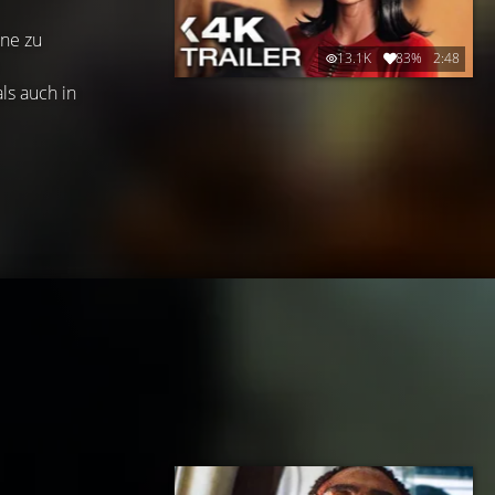
ene zu
13.1K
83%
2:48
ls auch in