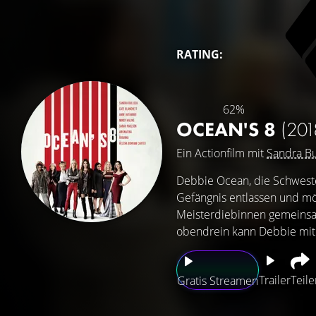
RATING:
62%
OCEAN'S 8
(201
Ein Actionfilm mit
Sandra Bu
Debbie Ocean, die Schwest
Gefängnis entlassen und mö
Meisterdiebinnen gemeinsam
obendrein kann Debbie mit
Trailer
Teile
Gratis Streamen