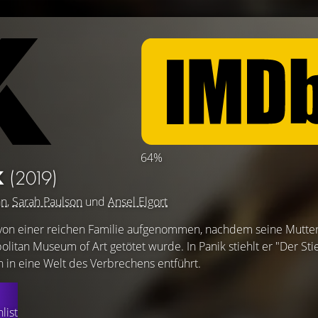
64%
K
(2019)
an
,
Sarah Paulson
und
Ansel Elgort
 von einer reichen Familie aufgenommen, nachdem seine Mutte
tan Museum of Art getötet wurde. In Panik stiehlt er "Der Stieg
h in eine Welt des Verbrechens entführt.
list