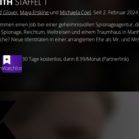
MITH
STAFFEL 1
d Glover
,
Maya Erskine
und
Michaela Coel
. Seit 2. Februar 2024
men einen Job bei einer geheimnisvollen Spionageagentur, d
er Spionage, Reichtum, Weltreisen und einem Traumhaus in Man
che? Neue Identitäten in einer arrangierten Ehe als Mr. und Mr
30 Tage kostenlos, dann 8.99/Monat (Partnerlink).
n
Watchlist