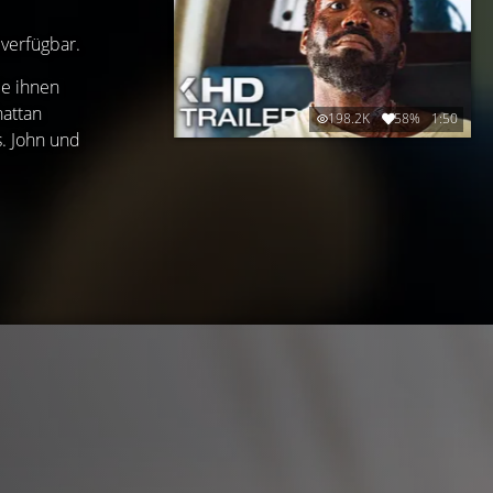
 verfügbar.
ie ihnen
hattan
198.2K
58%
1:50
s. John und