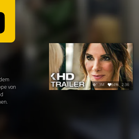
 dem
1.3M
84%
2:36
ppe von
nd
men.