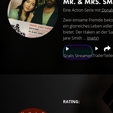
MR. & MRS. S
Eine Action-Serie mit
Donal
Zwei einsame Fremde bekom
ein glorreiches Leben voll
bietet. Der Haken an der Sa
Jane Smith ...
(mehr)
Trailer
Teile
Gratis Streamen
RATING: