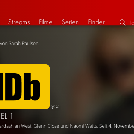
Streams
Filme
Serien
Finder
 von Sarah Paulson.
35%
EL 1
ardashian West
,
Glenn Close
und
Naomi Watts
. Seit 4. Novemb