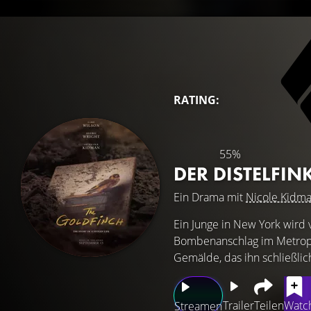
RATING:
55%
DER DISTELFIN
Ein Drama mit
Nicole Kidm
Ein Junge in New York wird
Bombenanschlag im Metropoli
Gemälde, das ihn schließlic
Trailer
Teilen
Watch
Streamen