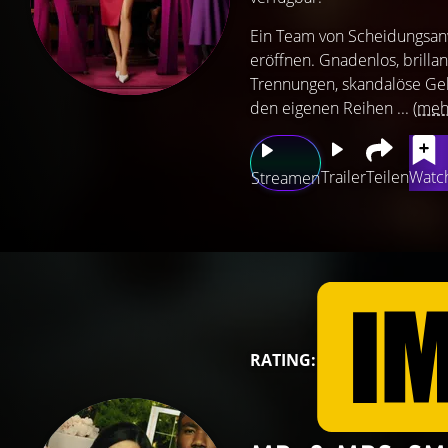
Ein Team von Scheidungsanw
eröffnen. Gnadenlos, brillan
Trennungen, skandalöse Geh
den eigenen Reihen ...
(meh
Trailer
Teilen
Watch
Streamen
RATING: