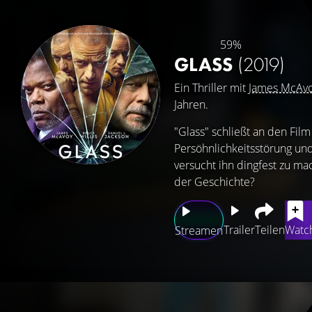
59%
GLASS
(2019)
Ein Thriller mit
James McAv
Jahren.
"Glass" schließt an den Fil
Persöhnlichkeitsstörung un
versucht ihn dingfest zu mac
der Geschichte?
Trailer
Teilen
Watch
Streamen