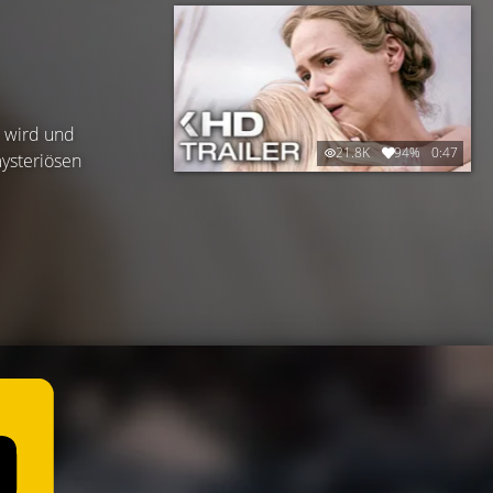
t wird und
21.8K
94%
0:47
mysteriösen