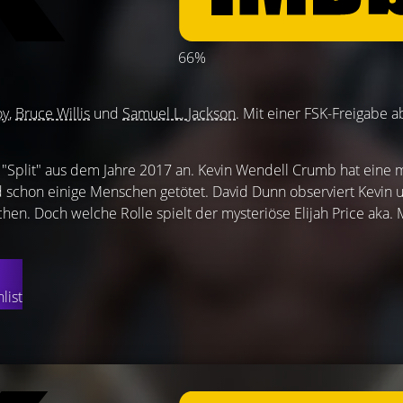
66%
oy
,
Bruce Willis
und
Samuel L. Jackson
. Mit einer FSK-Freigabe a
m "Split" aus dem Jahre 2017 an. Kevin Wendell Crumb hat eine m
d schon einige Menschen getötet. David Dunn observiert Kevin 
hen. Doch welche Rolle spielt der mysteriöse Elijah Price aka. M
list