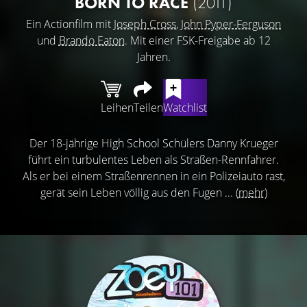
BORN TO RACE
(2011)
Ein Actionfilm mit
Joseph Cross
,
John Pyper-Ferguson
und
Brando Eaton
. Mit einer FSK-Freigabe ab 12
Jahren.
Leihen
Teilen
Watchlist
Der 18-jährige High School Schülers Danny Krueger
führt ein turbulentes Leben als Straßen-Rennfahrer.
Als er bei einem Straßenrennen in ein Polizeiauto rast,
gerät sein Leben völlig aus den Fugen ...
(mehr)