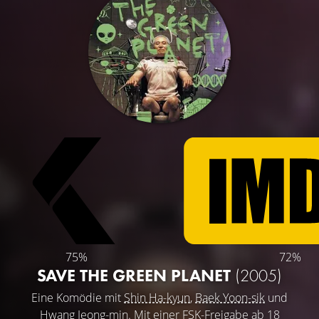
75%
72%
SAVE THE GREEN PLANET
(2005)
Eine Komödie mit
Shin Ha-kyun
,
Baek Yoon-sik
und
Hwang Jeong-min
. Mit einer FSK-Freigabe ab 18