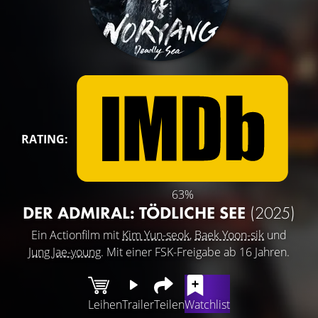
RATING:
63%
DER ADMIRAL: TÖDLICHE SEE
(2025)
Ein Actionfilm mit
Kim Yun-seok
,
Baek Yoon-sik
und
Jung Jae-young
. Mit einer FSK-Freigabe ab 16 Jahren.
Leihen
Trailer
Teilen
Watchlist