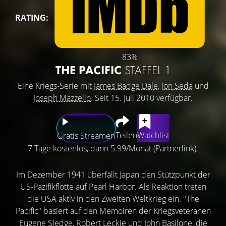
RATING:
83%
THE PACIFIC
STAFFEL 1
Eine Kriegs-Serie mit
James Badge Dale
,
Jon Seda
und
Joseph Mazzello
. Seit 15. Juli 2010 verfügbar.
Teilen
Watchlist
Gratis Streamen
7 Tage kostenlos, dann 5.99/Monat (Partnerlink).
Im Dezember 1941 überfällt Japan den Stützpunkt der
US-Pazifikflotte auf Pearl Harbor. Als Reaktion treten
die USA aktiv in den Zweiten Weltkrieg ein. "The
Pacific" basiert auf den Memoiren der Kriegsveteranen
Eugene Sledge, Robert Leckie und John Basilone, die