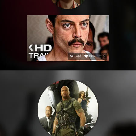
1.4M
98%
2:19