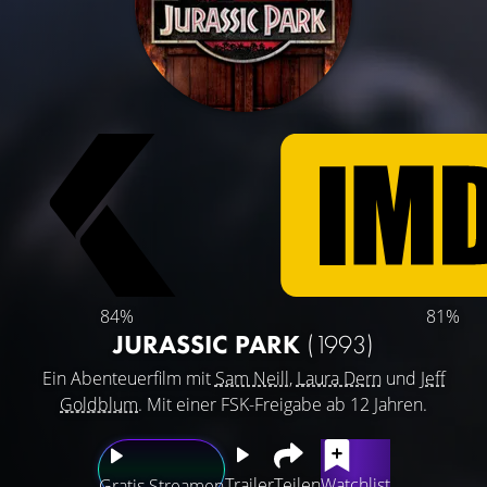
84%
81%
JURASSIC PARK
(1993)
Ein Abenteuerfilm mit
Sam Neill
,
Laura Dern
und
Jeff
Goldblum
. Mit einer FSK-Freigabe ab 12 Jahren.
Trailer
Teilen
Watchlist
Gratis Streamen