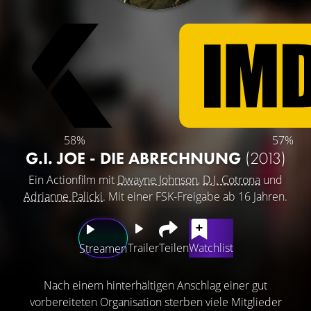
58%
57%
G.I. JOE - DIE ABRECHNUNG
(2013)
Ein Actionfilm mit
Dwayne Johnson
,
D.J. Cotrona
und
Adrianne Palicki
. Mit einer FSK-Freigabe ab 16 Jahren.
Trailer
Teilen
Watchlist
Streamen
Nach einem hinterhältigen Anschlag einer gut
vorbereiteten Organisation sterben viele Mitglieder