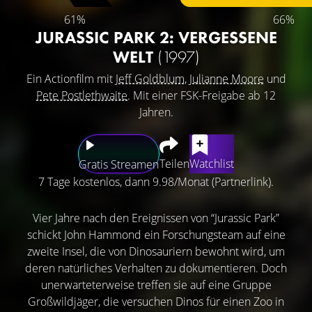
61%
66%
JURASSIC PARK 2: VERGESSENE
WELT
(1997)
Ein Actionfilm mit
Jeff Goldblum
,
Julianne Moore
und
Pete Postlethwaite
. Mit einer FSK-Freigabe ab 12
Jahren.
Teilen
Watchlist
Gratis Streamen
7 Tage kostenlos, dann 9.98/Monat (Partnerlink).
Vier Jahre nach den Ereignissen von “Jurassic Park”
schickt John Hammond ein Forschungsteam auf eine
zweite Insel, die von Dinosauriern bewohnt wird, um
deren natürliches Verhalten zu dokumentieren. Doch
unerwarteterweise treffen sie auf eine Gruppe
Großwildjäger, die versuchen Dinos für einen Zoo in