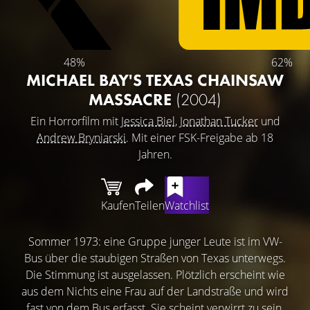
48%
62%
MICHAEL BAY'S TEXAS CHAINSAW
MASSACRE
(2004)
Ein Horrorfilm mit
Jessica Biel
,
Jonathan Tucker
und
Andrew Bryniarski
. Mit einer FSK-Freigabe ab 18
Jahren.
Kaufen
Teilen
Watchlist
Sommer 1973: eine Gruppe junger Leute ist im VW-
Bus über die staubigen Straßen von Texas unterwegs.
Die Stimmung ist ausgelassen. Plötzlich erscheint wie
aus dem Nichts eine Frau auf der Landstraße und wird
fast von dem Bus erfasst. Sie scheint verwirrt zu sein,