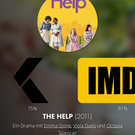
75%
81%
THE HELP
(2011)
Ein Drama mit
Emma Stone
,
Viola Davis
und
Octavia
Spencer