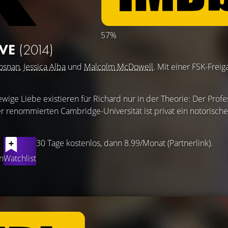
57%
OVE
(2014)
rosnan
,
Jessica Alba
und
Malcolm McDowell
. Mit einer FSK-Frei
ige Liebe existieren für Richard nur in der Theorie: Der Profe
r renommierten Cambridge-Universität ist privat ein notorische
30 Tage kostenlos, dann 8.99/Monat (Partnerlink).
n
Watchlist