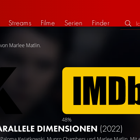
Streams
Filme
Serien
Finder
 von Marlee Matlin.
48%
PARALLELE DIMENSIONEN
(2022)
t
Paloma Kwiatkowski
,
Munro Chambers
und
Marlee Matlin
. Mit