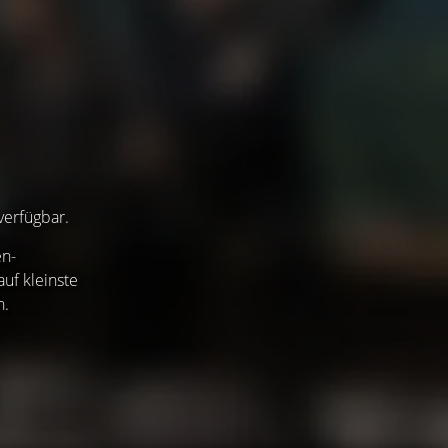
verfügbar.
en-
uf kleinste
n.