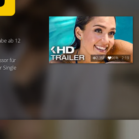
gabe ab 12
2.3M
96%
2:19
ssor für
r Single