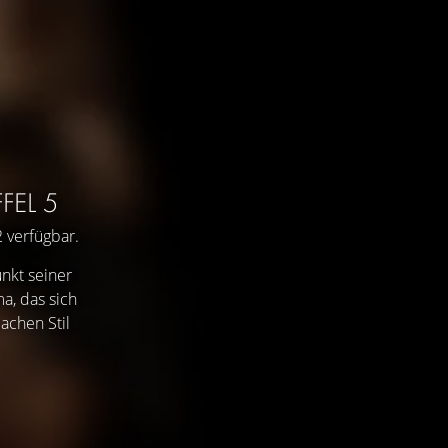
FEL 5
2 verfügbar.
nkt seiner
a, das sich
achen Stil