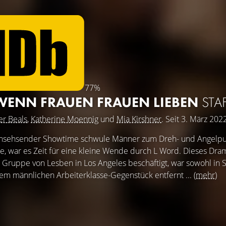
77%
 WENN FRAUEN FRAUEN LIEBEN
STAF
er Beals
,
Katherine Moennig
und
Mia Kirshner
. Seit 3. März 202
rnsehsender Showtime schwule Männer zum Dreh- und Angelpu
e, war es Zeit für eine kleine Wende durch L Word. Dieses Dram
n Gruppe von Lesben in Los Angeles beschäftigt, war sowohl in S
inem männlichen Arbeiterklasse-Gegenstück entfernt ...
(mehr)