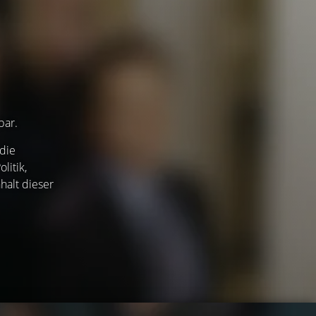
bar.
die
litik,
halt dieser