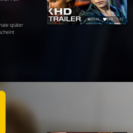
20.4K
84%
1:43
nate später
scheint