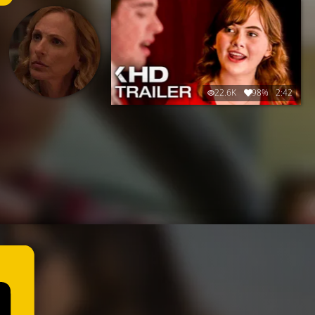
22.6K
98%
2:42