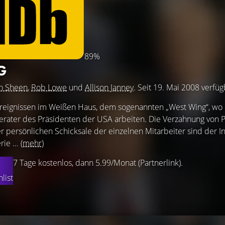
89%
G
n Sheen
,
Rob Lowe
und
Allison Janney
. Seit 19. Mai 2008 verfüg
Ereignissen im Weißen Haus, dem sogenannten „West Wing“, wo 
rater des Präsidenten der USA arbeiten. Die Verzahnung von Po
er persönlichen Schicksale der einzelnen Mitarbeiter sind der In
ie ...
(mehr)
7 Tage kostenlos, dann 5.99/Monat (Partnerlink).
list